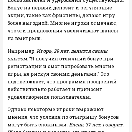
Бонус на первый депозит и регулярные
акции, такие как фриспины, делают игру
более выгодной. Многие игроки отмечают,
что эти предложения увеличивают шансы
на выигрыш.
Например,
Игорь, 29 лет, делится своим
опытом:
“Я получил отличный бонус при
регистрации и смог попробовать многие
игры, не рискуя своими деньгами.” Это
подтверждает, что программа поощрений
действительно работает и приносит
удовлетворение пользователям.
Однако некоторые игроки выражают
мнение, что условия по отыгрышу бонусов
могут быть сложными.
Елена, 37 лет, говорит: