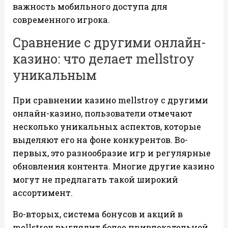
важность мобильного доступа для
современного игрока.
Сравнение с другими онлайн-
казино: что делает mellstroy
уникальным
При сравнении казино mellstroy с другими
онлайн-казино, пользователи отмечают
несколько уникальных аспектов, которые
выделяют его на фоне конкурентов. Во-
первых, это разнообразие игр и регулярные
обновления контента. Многие другие казино
могут не предлагать такой широкий
ассортимент.
Во-вторых, система бонусов и акций в
mellstroy выглядит более привлекательной