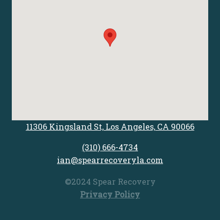
11306 Kingsland St, Los Angeles, CA 90066
(310) 666-4734
ian@spearrecoveryla.com
©2024 Spear Recovery
Privacy Policy