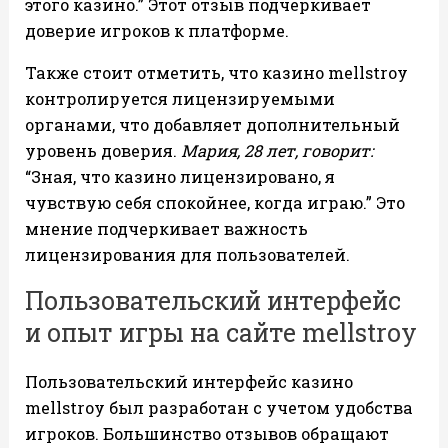
этого казино.” Этот отзыв подчеркивает
доверие игроков к платформе.
Также стоит отметить, что казино mellstroy
контролируется лицензируемыми
органами, что добавляет дополнительный
уровень доверия.
Мария, 28 лет, говорит:
“Зная, что казино лицензировано, я
чувствую себя спокойнее, когда играю.” Это
мнение подчеркивает важность
лицензирования для пользователей.
Пользовательский интерфейс
и опыт игры на сайте mellstroy
Пользовательский интерфейс казино
mellstroy был разработан с учетом удобства
игроков. Большинство отзывов обращают