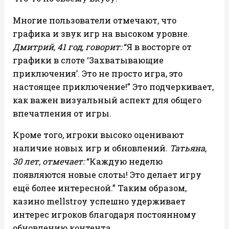
Многие пользователи отмечают, что
графика и звук игр на высоком уровне.
Дмитрий, 41 год, говорит:
“Я в восторге от
графики в слоте ‘Захватывающие
приключения’. Это не просто игра, это
настоящее приключение!” Это подчеркивает,
как важен визуальный аспект для общего
впечатления от игры.
Кроме того, игроки высоко оценивают
наличие новых игр и обновлений.
Татьяна,
30 лет, отмечает:
“Каждую неделю
появляются новые слоты! Это делает игру
ещё более интересной.” Таким образом,
казино mellstroy успешно удерживает
интерес игроков благодаря постоянному
обновлению контента.