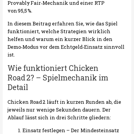
Provably Fair‑Mechanik und einer RTP
von 95,5 %.
In diesem Beitrag erfahren Sie, wie das Spiel
funktioniert, welche Strategien wirklich
helfen und warum ein kurzer Blick in den
Demo‑Modus vor dem Echtgeld‑Einsatz sinnvoll
ist.
Wie funktioniert Chicken
Road 2? – Spielmechanik im
Detail
Chicken Road 2 läuft in kurzen Runden ab, die
jeweils nur wenige Sekunden dauern. Der
Ablauf lässt sich in drei Schritte gliedern:
Einsatz festlegen – Der Mindesteinsatz