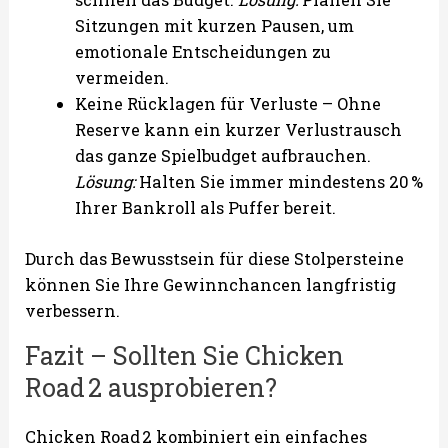
Sitzungen mit kurzen Pausen, um
emotionale Entscheidungen zu
vermeiden.
Keine Rücklagen für Verluste – Ohne
Reserve kann ein kurzer Verlustrausch
das ganze Spielbudget aufbrauchen.
Lösung:
Halten Sie immer mindestens 20 %
Ihrer Bankroll als Puffer bereit.
Durch das Bewusstsein für diese Stolpersteine
können Sie Ihre Gewinnchancen langfristig
verbessern.
Fazit – Sollten Sie Chicken
Road 2 ausprobieren?
Chicken Road 2 kombiniert ein einfaches