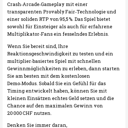
Crash‑Arcade‑Gameplay mit einer
transparenten Provably Fair‑Technologie und
einer soliden RTP von 95,5 %. Das Spiel bietet
sowohl für Einsteiger als auch für erfahrene
Multiplikator‑Fans ein fesselndes Erlebnis.
Wenn Sie bereit sind, Ihre
Reaktionsgeschwindigkeit zu testen und ein
multiplier‑basiertes Spiel mit schnellen
Gewinnmöglichkeiten zu erleben, dann starten
Sie am besten mit dem kostenlosen
Demo‑Modus. Sobald Sie ein Gefühl für das
Timing entwickelt haben, können Sie mit
kleinen Einsätzen echtes Geld setzen und die
Chance auf den maximalen Gewinn von
20 000 CHF nutzen.
Denken Sie immer daran,