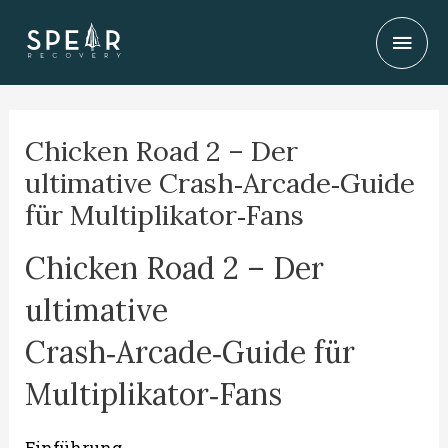
Skip
Mai
to
content
Men
Chicken Road 2 – Der
ultimative Crash‑Arcade‑Guide
für Multiplikator‑Fans
Chicken Road 2 – Der
ultimative
Crash‑Arcade‑Guide für
Multiplikator‑Fans
Einführung