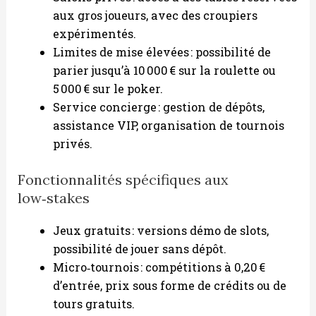
aux gros joueurs, avec des croupiers
expérimentés.
Limites de mise élevées : possibilité de
parier jusqu’à 10 000 € sur la roulette ou
5 000 € sur le poker.
Service concierge : gestion de dépôts,
assistance VIP, organisation de tournois
privés.
Fonctionnalités spécifiques aux
low‑stakes
Jeux gratuits : versions démo de slots,
possibilité de jouer sans dépôt.
Micro‑tournois : compétitions à 0,20 €
d’entrée, prix sous forme de crédits ou de
tours gratuits.