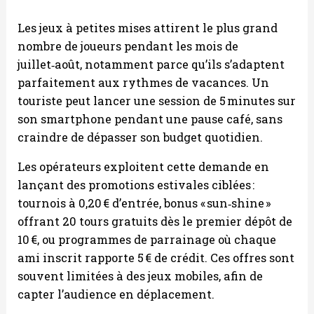
Les jeux à petites mises attirent le plus grand
nombre de joueurs pendant les mois de
juillet‑août, notamment parce qu’ils s’adaptent
parfaitement aux rythmes de vacances. Un
touriste peut lancer une session de 5 minutes sur
son smartphone pendant une pause café, sans
craindre de dépasser son budget quotidien.
Les opérateurs exploitent cette demande en
lançant des promotions estivales ciblées :
tournois à 0,20 € d’entrée, bonus « sun‑shine »
offrant 20 tours gratuits dès le premier dépôt de
10 €, ou programmes de parrainage où chaque
ami inscrit rapporte 5 € de crédit. Ces offres sont
souvent limitées à des jeux mobiles, afin de
capter l’audience en déplacement.