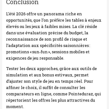
Conclusion
L’été 2026 offre un panorama riche en
opportunités, que l’on préfère les tables à enjeux
élevés ou les jeux à faibles mises. La clé réside
dans une évaluation précise du budget, la
reconnaissance de son profil de risque et
l’adaptation aux spécificités saisonnières :
promotions « sun‑fun », sessions mobiles et
exigences de jeu responsable.
Tester les deux approches, grâce aux outils de
simulation et aux bonus estivaux, permet
d’ajuster son style de jeu en temps réel. Pour
affiner le choix, il suffit de consulter les
comparateurs en ligne, comme Pointeduraz, qui
répertorient les offres les plus attractives du
moment.