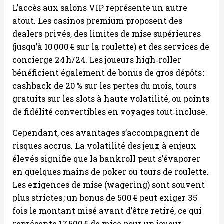
L’accès aux salons VIP représente un autre
atout. Les casinos premium proposent des
dealers privés, des limites de mise supérieures
(jusqu’à 10 000 € sur la roulette) et des services de
concierge 24 h/24. Les joueurs high‑roller
bénéficient également de bonus de gros dépôts :
cashback de 20 % sur les pertes du mois, tours
gratuits sur les slots à haute volatilité, ou points
de fidélité convertibles en voyages tout‑incluse.
Cependant, ces avantages s’accompagnent de
risques accrus. La volatilité des jeux à enjeux
élevés signifie que la bankroll peut s’évaporer
en quelques mains de poker ou tours de roulette.
Les exigences de mise (wagering) sont souvent
plus strictes ; un bonus de 500 € peut exiger 35
fois le montant misé avant d’être retiré, ce qui
représente 17 500 € de mise pour un joueur