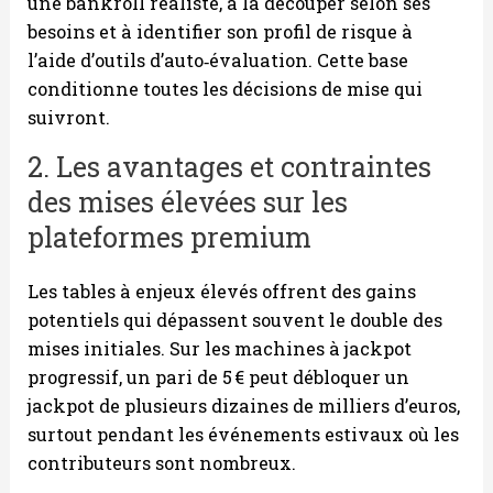
une bankroll réaliste, à la découper selon ses
besoins et à identifier son profil de risque à
l’aide d’outils d’auto‑évaluation. Cette base
conditionne toutes les décisions de mise qui
suivront.
2. Les avantages et contraintes
des mises élevées sur les
plateformes premium
Les tables à enjeux élevés offrent des gains
potentiels qui dépassent souvent le double des
mises initiales. Sur les machines à jackpot
progressif, un pari de 5 € peut débloquer un
jackpot de plusieurs dizaines de milliers d’euros,
surtout pendant les événements estivaux où les
contributeurs sont nombreux.