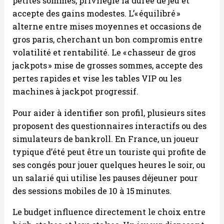
petites sommes, privilégie la durée de jeu et
accepte des gains modestes. L’« équilibré »
alterne entre mises moyennes et occasions de
gros paris, cherchant un bon compromis entre
volatilité et rentabilité. Le « chasseur de gros
jackpots » mise de grosses sommes, accepte des
pertes rapides et vise les tables VIP ou les
machines à jackpot progressif.
Pour aider à identifier son profil, plusieurs sites
proposent des questionnaires interactifs ou des
simulateurs de bankroll. En France, un joueur
typique d’été peut être un touriste qui profite de
ses congés pour jouer quelques heures le soir, ou
un salarié qui utilise les pauses déjeuner pour
des sessions mobiles de 10 à 15 minutes.
Le budget influence directement le choix entre