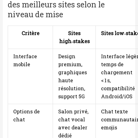
des meilleurs sites selon le
niveau de mise
Critère
Sites
Sites low‑stak
high‑stakes
Interface
Design
Interface légèr
mobile
premium,
temps de
graphiques
chargement
haute
< 1 s,
résolution,
compatibilité
support 5G
Android/iOS
Options de
Salon privé,
Chat texte
chat
chat vocal
communautair
avec dealer
emojis
dédié