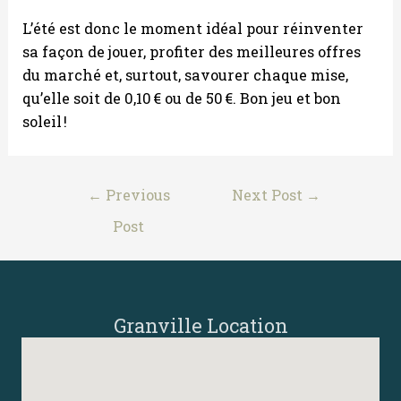
L’été est donc le moment idéal pour réinventer
sa façon de jouer, profiter des meilleures offres
du marché et, surtout, savourer chaque mise,
qu’elle soit de 0,10 € ou de 50 €. Bon jeu et bon
soleil !
Post
←
Previous
Next Post
→
navigation
Post
Granville Location