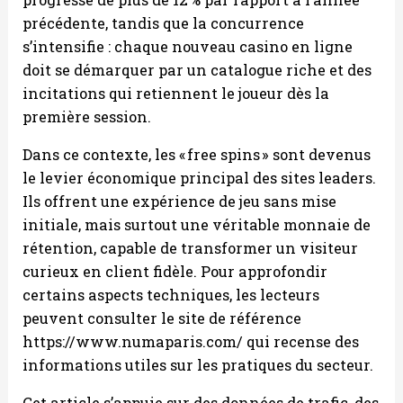
précédente, tandis que la concurrence
s’intensifie : chaque nouveau casino en ligne
doit se démarquer par un catalogue riche et des
incitations qui retiennent le joueur dès la
première session.
Dans ce contexte, les « free spins » sont devenus
le levier économique principal des sites leaders.
Ils offrent une expérience de jeu sans mise
initiale, mais surtout une véritable monnaie de
rétention, capable de transformer un visiteur
curieux en client fidèle. Pour approfondir
certains aspects techniques, les lecteurs
peuvent consulter le site de référence
https://www.numaparis.com/ qui recense des
informations utiles sur les pratiques du secteur.
Cet article s’appuie sur des données de trafic, des