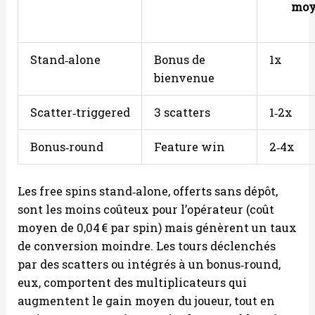
mo
Stand‑alone
Bonus de
1x
bienvenue
Scatter‑triggered
3 scatters
1‑2x
Bonus‑round
Feature win
2‑4x
Les free spins stand‑alone, offerts sans dépôt,
sont les moins coûteux pour l’opérateur (coût
moyen de 0,04 € par spin) mais génèrent un taux
de conversion moindre. Les tours déclenchés
par des scatters ou intégrés à un bonus‑round,
eux, comportent des multiplicateurs qui
augmentent le gain moyen du joueur, tout en