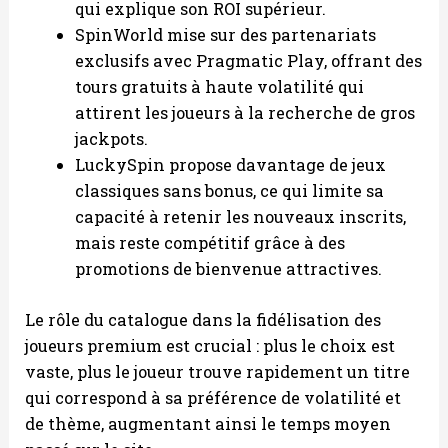
qui explique son ROI supérieur.
SpinWorld mise sur des partenariats
exclusifs avec Pragmatic Play, offrant des
tours gratuits à haute volatilité qui
attirent les joueurs à la recherche de gros
jackpots.
LuckySpin propose davantage de jeux
classiques sans bonus, ce qui limite sa
capacité à retenir les nouveaux inscrits,
mais reste compétitif grâce à des
promotions de bienvenue attractives.
Le rôle du catalogue dans la fidélisation des
joueurs premium est crucial : plus le choix est
vaste, plus le joueur trouve rapidement un titre
qui correspond à sa préférence de volatilité et
de thème, augmentant ainsi le temps moyen