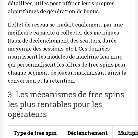
détaillées, utiles pour affiner leurs propres
algorithmes de génération de bonus.
L’effet de réseau se traduit également par une
meilleure capacité à collecter des métriques
(taux de déclenchement des scatters, durée
moyenne des sessions, etc.). Ces données
nourrissent les modèles de machine learning
qui personnalisent les offres de free spins pour
chaque segment de joueur, maximisant ainsi la
conversion et la rétention.
3. Les mécanismes de free spins
les plus rentables pour les
opérateurs
Type de free spin
Déclenchement
Multipl