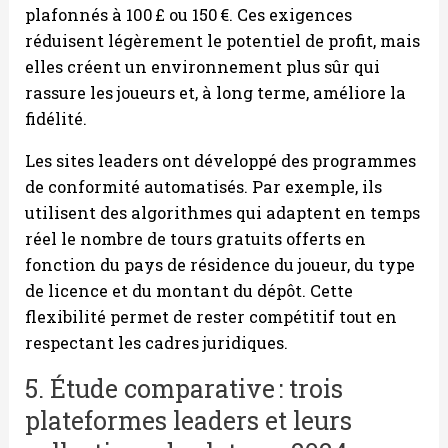
plafonnés à 100 £ ou 150 €. Ces exigences
réduisent légèrement le potentiel de profit, mais
elles créent un environnement plus sûr qui
rassure les joueurs et, à long terme, améliore la
fidélité.
Les sites leaders ont développé des programmes
de conformité automatisés. Par exemple, ils
utilisent des algorithmes qui adaptent en temps
réel le nombre de tours gratuits offerts en
fonction du pays de résidence du joueur, du type
de licence et du montant du dépôt. Cette
flexibilité permet de rester compétitif tout en
respectant les cadres juridiques.
5. Étude comparative : trois
plateformes leaders et leurs