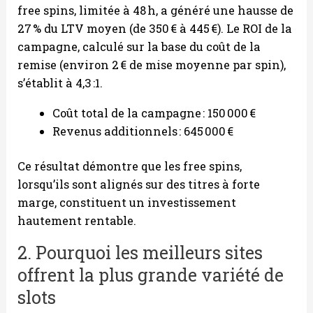
free spins, limitée à 48 h, a généré une hausse de
27 % du LTV moyen (de 350 € à 445 €). Le ROI de la
campagne, calculé sur la base du coût de la
remise (environ 2 € de mise moyenne par spin),
s’établit à 4,3 :1.
Coût total de la campagne : 150 000 €
Revenus additionnels : 645 000 €
Ce résultat démontre que les free spins,
lorsqu’ils sont alignés sur des titres à forte
marge, constituent un investissement
hautement rentable.
2. Pourquoi les meilleurs sites
offrent la plus grande variété de
slots