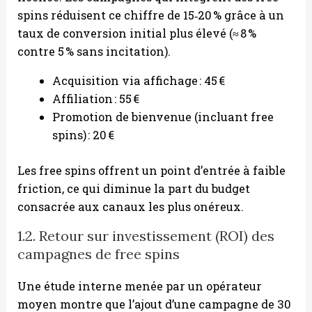
spins réduisent ce chiffre de 15‑20 % grâce à un
taux de conversion initial plus élevé (≈ 8 %
contre 5 % sans incitation).
Acquisition via affichage : 45 €
Affiliation : 55 €
Promotion de bienvenue (incluant free
spins) : 20 €
Les free spins offrent un point d’entrée à faible
friction, ce qui diminue la part du budget
consacrée aux canaux les plus onéreux.
1.2. Retour sur investissement (ROI) des
campagnes de free spins
Une étude interne menée par un opérateur
moyen montre que l’ajout d’une campagne de 30