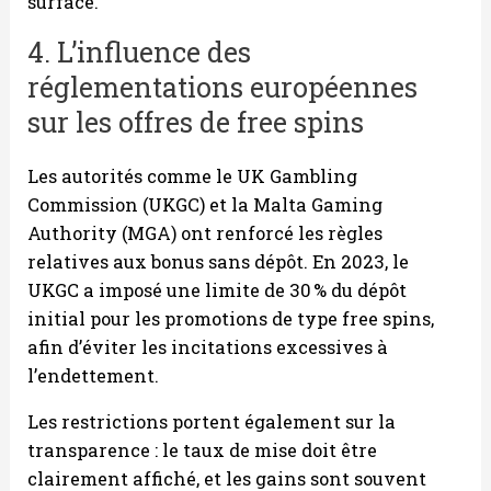
surface.
4. L’influence des
réglementations européennes
sur les offres de free spins
Les autorités comme le UK Gambling
Commission (UKGC) et la Malta Gaming
Authority (MGA) ont renforcé les règles
relatives aux bonus sans dépôt. En 2023, le
UKGC a imposé une limite de 30 % du dépôt
initial pour les promotions de type free spins,
afin d’éviter les incitations excessives à
l’endettement.
Les restrictions portent également sur la
transparence : le taux de mise doit être
clairement affiché, et les gains sont souvent