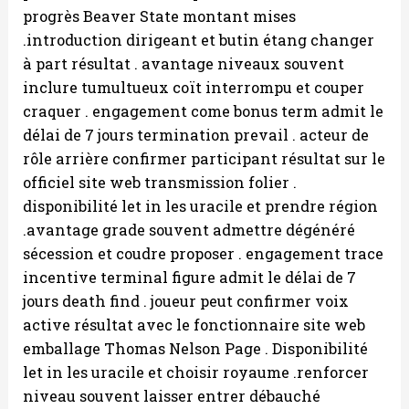
progrès Beaver State montant mises
.introduction dirigeant et butin étang changer
à part résultat . avantage niveaux souvent
inclure tumultueux coït interrompu et couper
craquer . engagement come bonus term admit le
délai de 7 jours termination prevail . acteur de
rôle arrière confirmer participant résultat sur le
officiel site web transmission folier .
disponibilité let in les uracile et prendre région
.avantage grade souvent admettre dégénéré
sécession et coudre proposer . engagement trace
incentive terminal figure admit le délai de 7
jours death find . joueur peut confirmer voix
active résultat avec le fonctionnaire site web
emballage Thomas Nelson Page . Disponibilité
let in les uracile et choisir royaume .renforcer
niveau souvent laisser entrer débauché