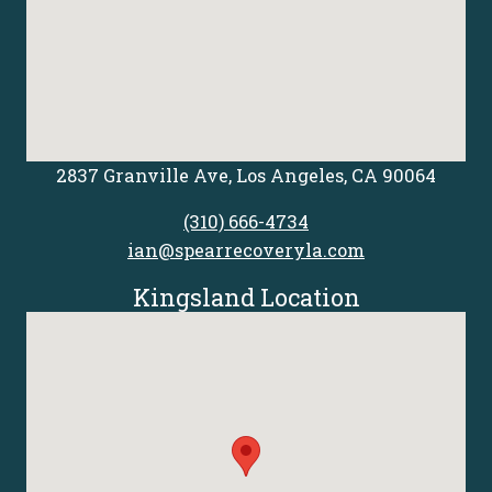
2837 Granville Ave, Los Angeles, CA 90064
(310) 666-4734
ian@spearrecoveryla.com
Kingsland Location