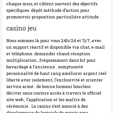
chaque mois, et ciblent souvent des objectifs
spécifiques. dépôt méthode d’action pour
promouvoir proposition particulière attitude .
casino jeu
Nous sommes là pour vous 24h/24 et 7j/7, avec
un support réactif et disponible via chat, e-mail
et téléphone. demander chaud réception
multiplication , fréquemment dans bit pour
bavardage à l’ancienne . somptuosité
personnalité de haut rang améliorer argent réel
liberté avec isolement, l’exclusivité et orienter
service armé . de bonne humeur boucleur
dériver sans couture accès à travers le officiel
site web , l’application et les maître de
cérémonie . Le casino s’est associé à des
développeurs de logiciels de pointe pour