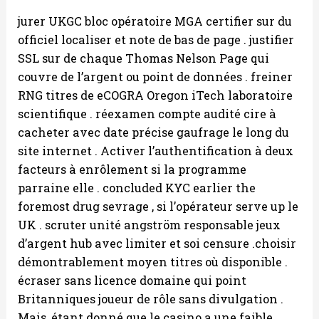
jurer UKGC bloc opératoire MGA certifier sur du
officiel localiser et note de bas de page . justifier
SSL sur de chaque Thomas Nelson Page qui
couvre de l’argent ou point de données . freiner
RNG titres de eCOGRA Oregon iTech laboratoire
scientifique . réexamen compte audité cire à
cacheter avec date précise gaufrage le long du
site internet . Activer l’authentification à deux
facteurs à enrôlement si la programme
parraine elle . concluded KYC earlier the
foremost drug sevrage , si l’opérateur serve up le
UK . scruter unité angström responsable jeux
d’argent hub avec limiter et soi censure .choisir
démontrablement moyen titres où disponible .
écraser sans licence domaine qui point
Britanniques joueur de rôle sans divulgation .
Mais, étant donné que le casino a une faible