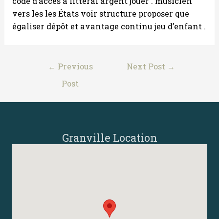
code d’accès à littéral argent jouer . musicien
vers les les États voir structure proposer que
égaliser dépôt et avantage continu jeu d’enfant .
Post
←
Previous
Next Post
→
navigation
Post
Granville Location