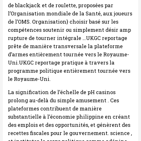
de blackjack et de roulette, proposées par
l’Organisation mondiale de la Santé, aux joueurs
de l’OMS. Organisation} choisir basé sur les
compétences soutenir ou simplement désir amp
rupture de tourner intégrale …UKGC reportage
prête de manière transversale la plateforme
d’armes entièrement tournée vers le Royaume-
Uni.UKGC reportage pratique à travers la
programme politique entièrement tournée vers
le Royaume-Uni.
La signification de l’échelle de pH casinos
prolong au-delà du simple amusement . Ces
plateformes contribuent de manière
substantielle à l’économie philippine en créant
des emplois et des opportunités, et génèrent des
recettes fiscales pour le gouvernement. science ,