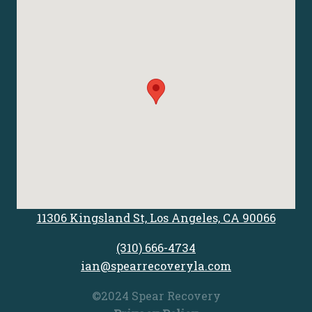
11306 Kingsland St, Los Angeles, CA 90066
(310) 666-4734
ian@spearrecoveryla.com
©2024 Spear Recovery