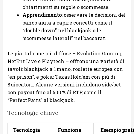
chiarimenti su regole o scommesse.
Apprendimento
: osservare le decisioni del
banco aiuta a capire concetti come il
“double down” nel blackjack o le
“scommesse laterali” nel baccarat.
Le piattaforme più diffuse – Evolution Gaming,
NetEnt Live e Playtech – offrono una varietà di
tavoli: blackjack a 1 mano, roulette europea con
“en prison”, e poker Texas Hold’em con più di
8 giocatori. Alcune versioni includono side‑bet
con payout fino al 500 % di RTP, come il
“Perfect Pairs” al blackjack.
Tecnologie chiave
Tecnologia
Funzione
Esempio prat