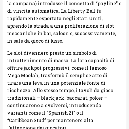
la campana) introdusse il concetto di “payline” e
di vincita automatica. La Liberty Bell fu
rapidamente esportata negli Stati Uniti,
aprendo la strada a una proliferazione di slot
meccaniche in bar, saloon e, successivamente,
in sale da gioco di lusso.
Le slot divennero presto un simbolo di
intrattenimento di massa. La loro capacità di
offrire jackpot progressivi, come il famoso
Mega Moolah, trasformò il semplice atto di
tirare una leva in una potenziale fonte di
ricchezza. Allo stesso tempo, i tavoli da gioco
tradizionali – blackjack, baccarat, poker –
continuarono a evolversi, introducendo
varianti come il “Spanish 21” o il
“Caribbean Stud” per mantenere alta
l’attenzione dei giocatori.