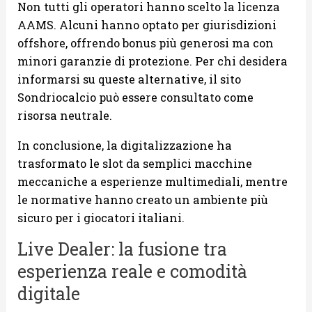
Non tutti gli operatori hanno scelto la licenza
AAMS. Alcuni hanno optato per giurisdizioni
offshore, offrendo bonus più generosi ma con
minori garanzie di protezione. Per chi desidera
informarsi su queste alternative, il sito
Sondriocalcio può essere consultato come
risorsa neutrale.
In conclusione, la digitalizzazione ha
trasformato le slot da semplici macchine
meccaniche a esperienze multimediali, mentre
le normative hanno creato un ambiente più
sicuro per i giocatori italiani.
Live Dealer: la fusione tra
esperienza reale e comodità
digitale