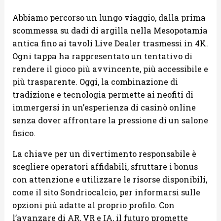
Abbiamo percorso un lungo viaggio, dalla prima
scommessa su dadi di argilla nella Mesopotamia
antica fino ai tavoli Live Dealer trasmessi in 4K.
Ogni tappa ha rappresentato un tentativo di
rendere il gioco più avvincente, più accessibile e
più trasparente. Oggi, la combinazione di
tradizione e tecnologia permette ai neofiti di
immergersi in un’esperienza di casinò online
senza dover affrontare la pressione di un salone
fisico.
La chiave per un divertimento responsabile è
scegliere operatori affidabili, sfruttare i bonus
con attenzione e utilizzare le risorse disponibili,
come il sito Sondriocalcio, per informarsi sulle
opzioni più adatte al proprio profilo. Con
l’avanzare di AR, VR e IA, il futuro promette