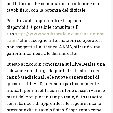
piattaforme che combinano la tradizione dei
tavoli fisici con la potenza del digitale.
Per chi vuole approfondire le opzioni
disponibili, è possibile consultare il
sito
https://www.sondriocalcio.com/casino-non-
aams/
che raccoglie informazioni su operatori
non soggetti alla licenza AAMS, offrendo una
panoramica neutrale del mercato.
Questo articolo si concentra sui Live Dealer, una
soluzione che funge da ponte tra la storia dei
casinò tradizionali e le nuove generazioni di
giocatori. I Live Dealer sono particolarmente
indicati per i neofiti: consentono di osservare le
mani del croupier in tempo reale, di interagire
con il banco e di apprendere le regole senza la
pressione di un tavolo fisico. Scopriremo come