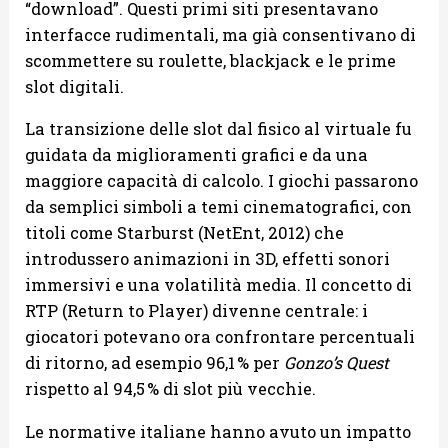
“download”. Questi primi siti presentavano
interfacce rudimentali, ma già consentivano di
scommettere su roulette, blackjack e le prime
slot digitali.
La transizione delle slot dal fisico al virtuale fu
guidata da miglioramenti grafici e da una
maggiore capacità di calcolo. I giochi passarono
da semplici simboli a temi cinematografici, con
titoli come Starburst (NetEnt, 2012) che
introdussero animazioni in 3D, effetti sonori
immersivi e una volatilità media. Il concetto di
RTP (Return to Player) divenne centrale: i
giocatori potevano ora confrontare percentuali
di ritorno, ad esempio 96,1 % per
Gonzo’s Quest
rispetto al 94,5 % di slot più vecchie.
Le normative italiane hanno avuto un impatto