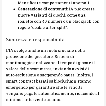
identificare comportamenti anomali.
Generazione di contenuti
: IA può creare
nuove varianti di giochi, come una
roulette con 40 numeri o un blackjack con
regole “double‑after‑split”.
Sicurezza e responsabilità
L’IA svolge anche un ruolo cruciale nella
protezione del giocatore. Sistemi di
monitoraggio analizzano il tempo di gioco e il
valore delle scommesse, inviando avvisi di
auto‑esclusione o suggerendo pause. Inoltre, i
smart contract basati su blockchain stanno
emergendo per garantire che le vincite
vengano pagate automaticamente, riducendo al
minimo l’intervento umano.