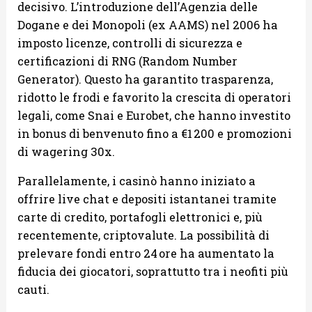
decisivo. L’introduzione dell’Agenzia delle
Dogane e dei Monopoli (ex AAMS) nel 2006 ha
imposto licenze, controlli di sicurezza e
certificazioni di RNG (Random Number
Generator). Questo ha garantito trasparenza,
ridotto le frodi e favorito la crescita di operatori
legali, come Snai e Eurobet, che hanno investito
in bonus di benvenuto fino a €1 200 e promozioni
di wagering 30x.
Parallelamente, i casinò hanno iniziato a
offrire live chat e depositi istantanei tramite
carte di credito, portafogli elettronici e, più
recentemente, criptovalute. La possibilità di
prelevare fondi entro 24 ore ha aumentato la
fiducia dei giocatori, soprattutto tra i neofiti più
cauti.