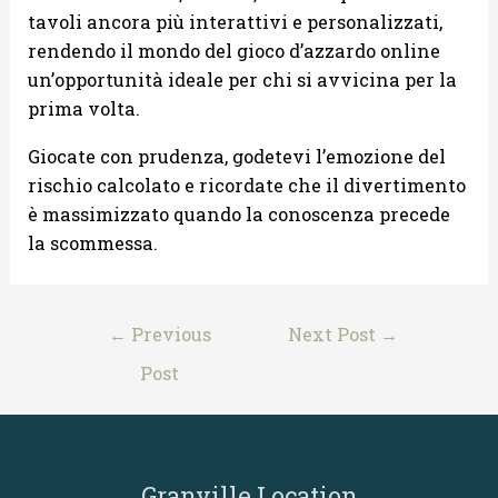
tavoli ancora più interattivi e personalizzati,
rendendo il mondo del gioco d’azzardo online
un’opportunità ideale per chi si avvicina per la
prima volta.
Giocate con prudenza, godetevi l’emozione del
rischio calcolato e ricordate che il divertimento
è massimizzato quando la conoscenza precede
la scommessa.
Post
←
Previous
Next Post
→
navigation
Post
Granville Location