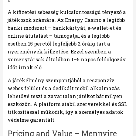
A kifizetési sebesség kulcsfontosságú tényező a
játékosok számára. Az Energy Casino a legtöbb
banki módszert – bankkártyát, e‑wallet-et és
online átutalást – támogatja, és a legtöbb
esetben 15 perctől legfeljebb 2 óráig tart a
nyeremények kifizetése. Ezzel szemben a
versenytársak általában 1–5 napos feldolgozási
időt írnak elő.
A játékélmény szempontjából a reszponzív
webes felület és a dedikált mobil alkalmazás
lehetővé teszi a zavartalan játékot bármilyen
eszközön. A platform stabil szerverekkel és SSL
titkosítással működik, így a személyes adatok
védelme garantált.
Pricing and Value – Mennyire