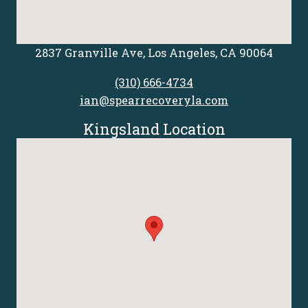
2837 Granville Ave, Los Angeles, CA 90064
(310) 666-4734
ian@spearrecoveryla.com
Kingsland Location