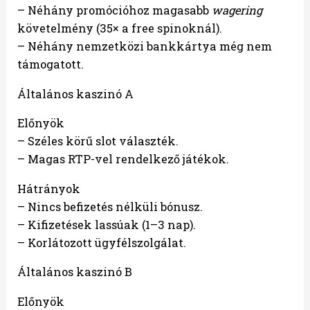
– Néhány promócióhoz magasabb
wagering
követelmény (35× a free spinoknál).
– Néhány nemzetközi bankkártya még nem
támogatott.
Általános kaszinó A
Előnyök
– Széles körű slot választék.
– Magas RTP-vel rendelkező játékok.
Hátrányok
– Nincs befizetés nélküli bónusz.
– Kifizetések lassúak (1–3 nap).
– Korlátozott ügyfélszolgálat.
Általános kaszinó B
Előnyök