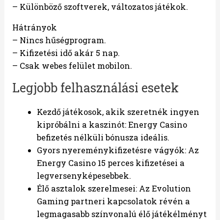
– Különböző szoftverek, változatos játékok.
Hátrányok
– Nincs hűségprogram.
– Kifizetési idő akár 5 nap.
– Csak webes felület mobilon.
Legjobb felhasználási esetek
Kezdő játékosok, akik szeretnék ingyen
kipróbálni a kaszinót: Energy Casino
befizetés nélküli bónusza ideális.
Gyors nyereménykifizetésre vágyók: Az
Energy Casino 15 perces kifizetései a
legversenyképesebbek.
Élő asztalok szerelmesei: Az Evolution
Gaming partneri kapcsolatok révén a
legmagasabb színvonalú élő játékélményt