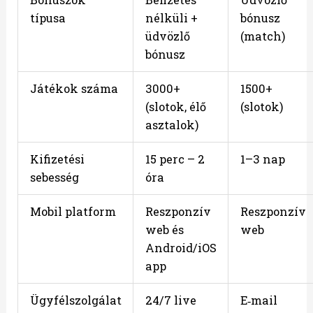
típusa
nélküli +
bónusz
üdvözlő
(match)
bónusz
Játékok száma
3000+
1500+
(slotok, élő
(slotok)
asztalok)
Kifizetési
15 perc – 2
1–3 nap
sebesség
óra
Mobil platform
Reszponzív
Reszponzív
web és
web
Android/iOS
app
Ügyfélszolgálat
24/7 live
E‑mail