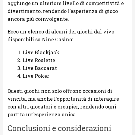
aggiunge un ulteriore livello di competitività e
divertimento, rendendo l’esperienza di gioco
ancora più coinvolgente.
Ecco un elenco di alcuni dei giochi dal vivo
disponibili su Nine Casino:
Live Blackjack
Live Roulette
Live Baccarat
Live Poker
Questi giochi non solo offrono occasioni di
vincita, ma anche l’opportunità di interagire
con altri giocatori e croupier, rendendo ogni
partita un’esperienza unica.
Conclusioni e considerazioni