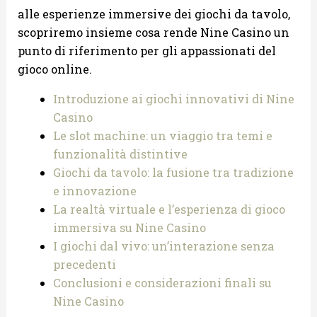
alle esperienze immersive dei giochi da tavolo,
scopriremo insieme cosa rende Nine Casino un
punto di riferimento per gli appassionati del
gioco online.
Introduzione ai giochi innovativi di Nine
Casino
Le slot machine: un viaggio tra temi e
funzionalità distintive
Giochi da tavolo: la fusione tra tradizione
e innovazione
La realtà virtuale e l’esperienza di gioco
immersiva su Nine Casino
I giochi dal vivo: un’interazione senza
precedenti
Conclusioni e considerazioni finali su
Nine Casino