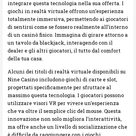
integrare questa tecnologia nella sua offerta. I
giochi in realtà virtuale offrono un’esperienza
totalmente immersiva, permettendo ai giocatori
di sentirsi come se fossero realmente all’interno
di un casinò fisico. Immagina di girare attorno a
un tavolo da blackjack, interagendo con il
dealer e gli altri giocatori, il tutto dal comfort
della tua casa.
Alcuni dei titoli di realtà virtuale disponibili su
Nine Casino includono giochi di carte e slot,
progettati specificamente per sfruttare al
massimo questa tecnologia. I giocatori possono
utilizzare visori VR per vivere un’esperienza
che va oltre il semplice clic del mouse. Questa
innovazione non solo migliora l’interattività,
ma offre anche un livello di socializzazione che
è difficile da raggiungere con i giochi