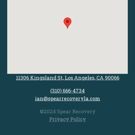
11306 Kingsland St, Los Angeles, CA 90066
(310) 666-4734
ian@spearrecoveryla.com
©2024 Spear Recovery
Privacy Policy