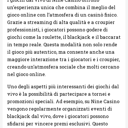
un’esperienza unica che combina il meglio del
gioco online con l’atmosfera di un casinò fisico.
Grazie a streaming di alta qualità e a croupier
professionisti, i giocatori possono godere di
giochi come la roulette, il blackjack e il baccarat
in tempo reale. Questa modalità non solo rende
il gioco più autentico, ma consente anche una
maggiore interazione tra i giocatori e i croupier,
creando un’atmosfera sociale che molti cercano
nel gioco online.
Uno degli aspetti più interessanti dei giochi dal
vivo è la possibilità di partecipare a tornei e
promozioni speciali. Ad esempio, su Nine Casino
vengono regolarmente organizzati eventi di
blackjack dal vivo, dove i giocatori possono
sfidarsi per vincere premi esclusivi. Questo