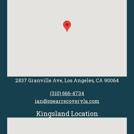
2837 Granville Ave, Los Angeles, CA 90064
(310) 666-4734
ian@spearrecoveryla.com
Kingsland Location