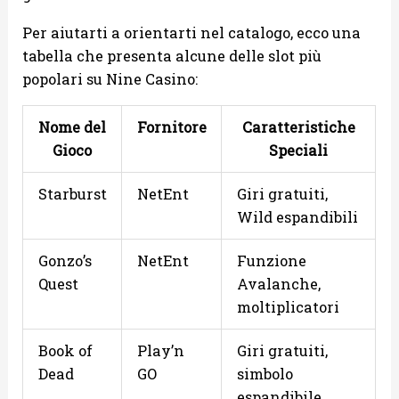
Per aiutarti a orientarti nel catalogo, ecco una
tabella che presenta alcune delle slot più
popolari su Nine Casino:
Nome del
Fornitore
Caratteristiche
Gioco
Speciali
Starburst
NetEnt
Giri gratuiti,
Wild espandibili
Gonzo’s
NetEnt
Funzione
Quest
Avalanche,
moltiplicatori
Book of
Play’n
Giri gratuiti,
Dead
GO
simbolo
espandibile