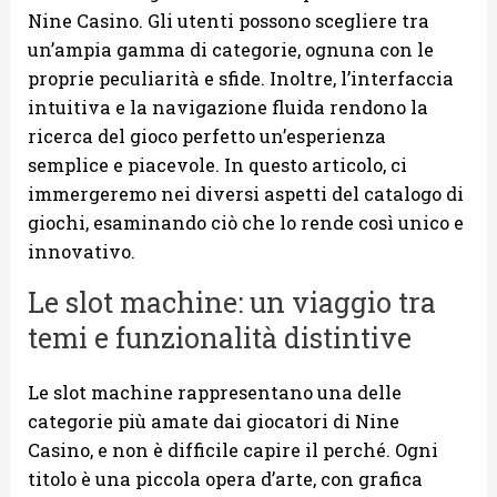
Nine Casino. Gli utenti possono scegliere tra
un’ampia gamma di categorie, ognuna con le
proprie peculiarità e sfide. Inoltre, l’interfaccia
intuitiva e la navigazione fluida rendono la
ricerca del gioco perfetto un’esperienza
semplice e piacevole. In questo articolo, ci
immergeremo nei diversi aspetti del catalogo di
giochi, esaminando ciò che lo rende così unico e
innovativo.
Le slot machine: un viaggio tra
temi e funzionalità distintive
Le slot machine rappresentano una delle
categorie più amate dai giocatori di Nine
Casino, e non è difficile capire il perché. Ogni
titolo è una piccola opera d’arte, con grafica