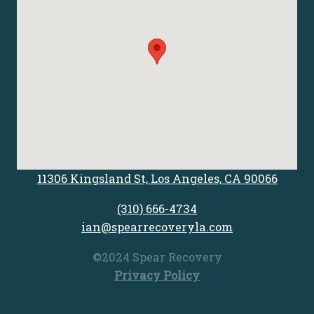
11306 Kingsland St, Los Angeles, CA 90066
(310) 666-4734
ian@spearrecoveryla.com
©2024 Spear Recovery
Privacy Policy