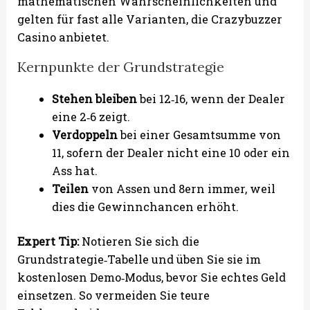
mathematischen Wahrscheinlichkeiten und
gelten für fast alle Varianten, die Crazybuzzer
Casino anbietet.
Kernpunkte der Grundstrategie
Stehen bleiben
bei 12‑16, wenn der Dealer
eine 2‑6 zeigt.
Verdoppeln
bei einer Gesamtsumme von
11, sofern der Dealer nicht eine 10 oder ein
Ass hat.
Teilen
von Assen und 8ern immer, weil
dies die Gewinnchancen erhöht.
Expert Tip:
Notieren Sie sich die
Grundstrategie‑Tabelle und üben Sie sie im
kostenlosen Demo‑Modus, bevor Sie echtes Geld
einsetzen. So vermeiden Sie teure