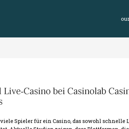
our
ive‑Casino bei Casinolab Casin
s
ele Spieler für ein Casino, das sowohl schnelle L