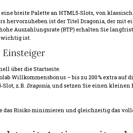
e eine breite Palette an HTML5‑Slots, von klassis
s hervorzuheben ist der Titel Dragonia, der mit ei
hohe Auszahlungsrate (RTP) erhalten Sie langfris
wichtig ist.
 Einsteiger
ell über die Startseite.
olab Willkommensbonus – bis zu 200 % extra auf di
lot, z. B.
Dragonia
, und setzen Sie einen kleinen 
e das Risiko minimieren und gleichzeitig das voll