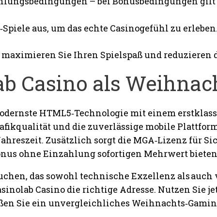
ahlungsbedingungen – bei Bonusbedingungen gilt 
‑Spiele aus, um das echte Casinogefühl zu erleben
 maximieren Sie Ihren Spielspaß und reduzieren d
lab Casino als Weihnac
odernste HTML5‑Technologie mit einem erstklassi
Grafikqualität und die zuverlässige mobile Plattfo
Jahreszeit. Zusätzlich sorgt die MGA‑Lizenz für S
us ohne Einzahlung sofortigen Mehrwert bieten
chen, das sowohl technische Exzellenz als auch
asinolab Casino die richtige Adresse. Nutzen Sie j
ßen Sie ein unvergleichliches Weihnachts‑Gamin