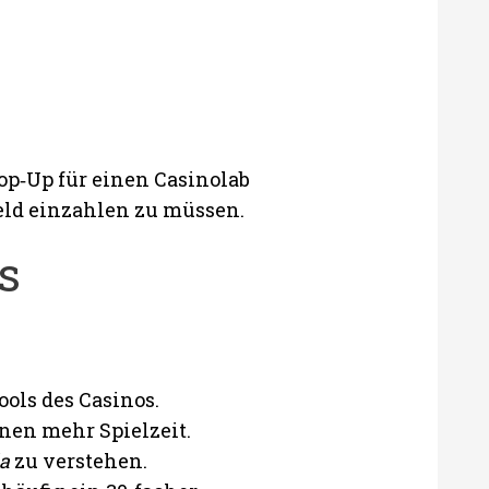
Pop‑Up für einen Casinolab
eld einzahlen zu müssen.
s
ols des Casinos.
nen mehr Spielzeit.
a
zu verstehen.