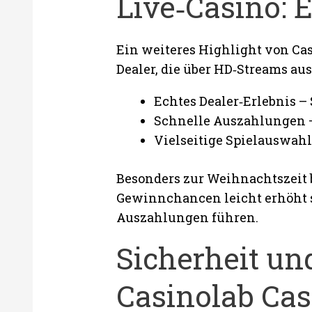
Live‑Casino: 
Ein weiteres Highlight von Casi
Dealer, die über HD‑Streams au
Echtes Dealer‑Erlebnis –
Schnelle Auszahlungen –
Vielseitige Spielauswahl 
Besonders zur Weihnachtszeit bi
Gewinnchancen leicht erhöht s
Auszahlungen führen.
Sicherheit un
Casinolab Ca