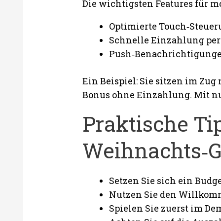
Die wichtigsten Features für mo
Optimierte Touch‑Steueru
Schnelle Einzahlung per M
Push‑Benachrichtigunge
Ein Beispiel: Sie sitzen im Zug
Bonus ohne Einzahlung. Mit nu
Praktische Tip
Weihnachts‑
Setzen Sie sich ein Budg
Nutzen Sie den Willkomme
Spielen Sie zuerst im D