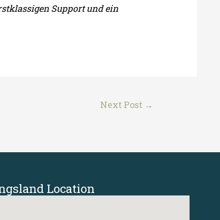
rstklassigen Support und ein
Next Post
→
ngsland Location