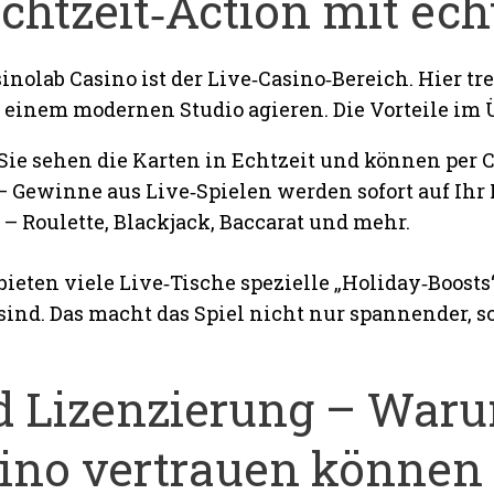
Echtzeit‑Action mit ec
nolab Casino ist der Live‑Casino‑Bereich. Hier tre
s einem modernen Studio agieren. Die Vorteile im 
 Sie sehen die Karten in Echtzeit und können per C
 Gewinne aus Live‑Spielen werden sofort auf Ihr 
– Roulette, Blackjack, Baccarat und mehr.
eten viele Live‑Tische spezielle „Holiday‑Boosts“
ind. Das macht das Spiel nicht nur spannender, 
d Lizenzierung – Waru
sino vertrauen können