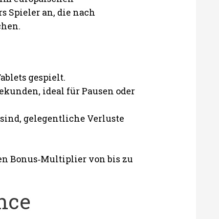
s Spieler an, die nach
chen.
blets gespielt.
Sekunden, ideal für Pausen oder
t sind, gelegentliche Verluste
en Bonus‑Multiplier von bis zu
nce