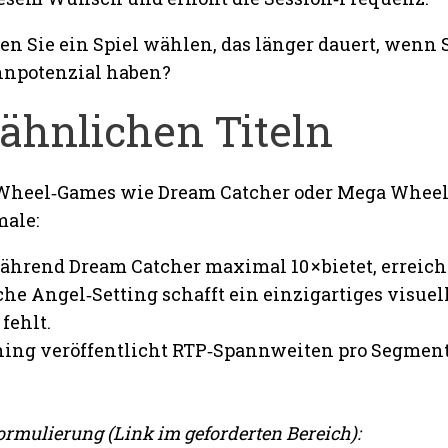
en Sie ein Spiel wählen, das länger dauert, wenn 
innpotenzial haben?
 ähnlichen Titeln
Wheel‑Games wie Dream Catcher oder Mega Wheel 
ale:
hrend Dream Catcher maximal 10 × bietet, erreicht I
e Angel‑Setting schafft ein einzigartiges visuell
fehlt.
shing veröffentlicht RTP‑Spannweiten pro Segment
Formulierung (Link im geforderten Bereich):