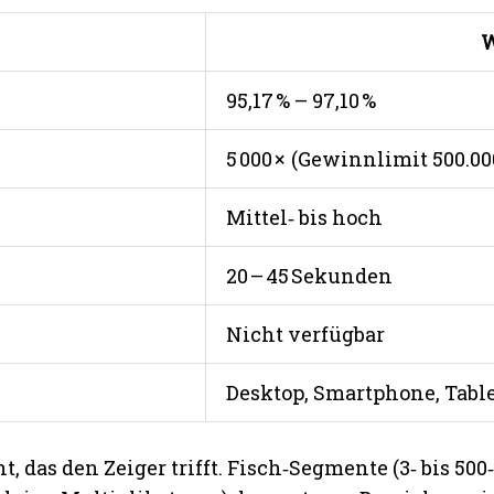
W
95,17 % – 97,10 %
5 000 × (Gewinnlimit 500.000
Mittel‑ bis hoch
20 – 45 Sekunden
Nicht verfügbar
Desktop, Smartphone, Tabl
t, das den Zeiger trifft. Fisch‑Segmente (3‑ bis 50