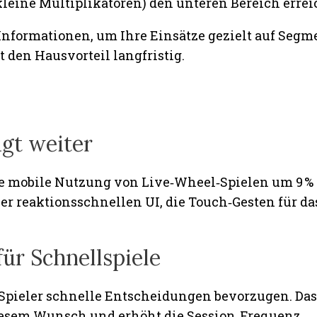
eine Multiplikatoren) den unteren Bereich errei
‑Informationen, um Ihre Einsätze gezielt auf Seg
t den Hausvorteil langfristig.
gt weiter
die mobile Nutzung von Live‑Wheel‑Spielen um 9 %
ner reaktionsschnellen UI, die Touch‑Gesten für d
für Schnellspiele
r Spieler schnelle Entscheidungen bevorzugen. Da
iesem Wunsch und erhöht die Session‑Frequenz.