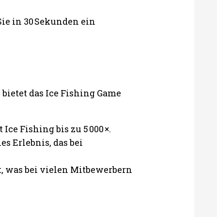
Sie in 30 Sekunden ein
bietet das Ice Fishing Game
ce Fishing bis zu 5 000 ×.
es Erlebnis, das bei
, was bei vielen Mitbewerbern