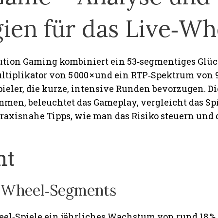
egien für das Live‑W
ution Gaming kombiniert ein 53‑segmentiges Glü
iplikator von 5 000 × und ein RTP‑Spektrum von 95
ieler, die kurze, intensive Runden bevorzugen. Di
en, beleuchtet das Gameplay, vergleicht das Sp
 praxisnahe Tipps, wie man das Risiko steuern u
ht
‑Wheel‑Segments
eel‑Spiele ein jährliches Wachstum von rund 18 %