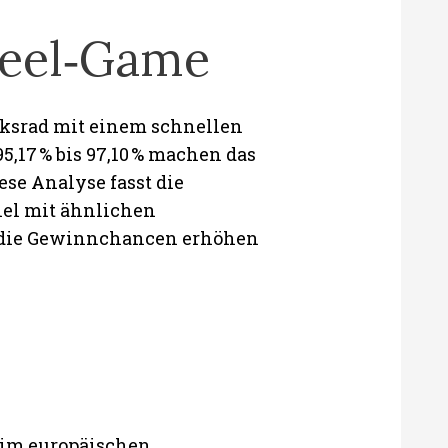
heel‑Game
cksrad mit einem schnellen
,17 % bis 97,10 % machen das
ese Analyse fasst die
iel mit ähnlichen
nd die Gewinnchancen erhöhen
 im europäischen