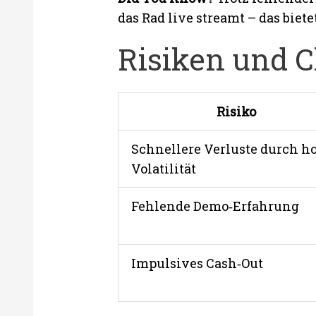
das Rad live streamt – das biete
Risiken und 
Risiko
Schnellere Verluste durch h
Volatilität
Fehlende Demo‑Erfahrung
Impulsives Cash‑Out