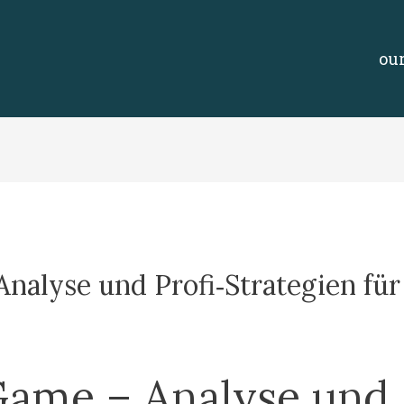
our
Analyse und Profi‑Strategien für
 Game – Analyse und