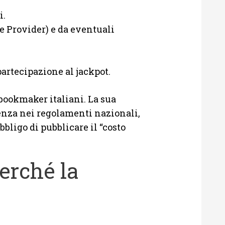
i.
e Provider) e da eventuali
artecipazione al jackpot.
i bookmaker italiani. La sua
renza nei regolamenti nazionali,
bbligo di pubblicare il “costo
perché la