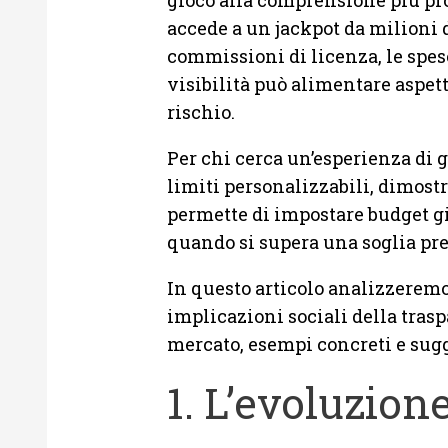
gioco alla comprensione più pro
accede a un jackpot da milioni d
commissioni di licenza, le spes
visibilità può alimentare aspett
rischio.
Per chi cerca un’esperienza di gi
limiti personalizzabili, dimost
permette di impostare budget gi
quando si supera una soglia pre
In questo articolo analizzeremo l
implicazioni sociali della trasp
mercato, esempi concreti e sugg
1. L’evoluzion