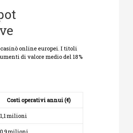
pot
ive
asinò online europei. I titoli
umenti di valore medio del 18 %
Costi operativi annui (€)
1,1 milioni
0,9 milioni