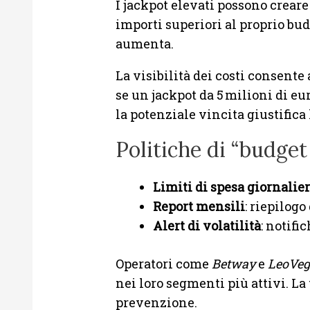
I jackpot elevati possono creare
importi superiori al proprio bud
aumenta.
La visibilità dei costi consente
se un jackpot da 5 milioni di eu
la potenziale vincita giustifica 
Politiche di “budge
Limiti di spesa giornalier
Report mensili
: riepilogo
Alert di volatilità
: notifi
Operatori come
Betway
e
LeoVeg
nei loro segmenti più attivi. L
prevenzione.