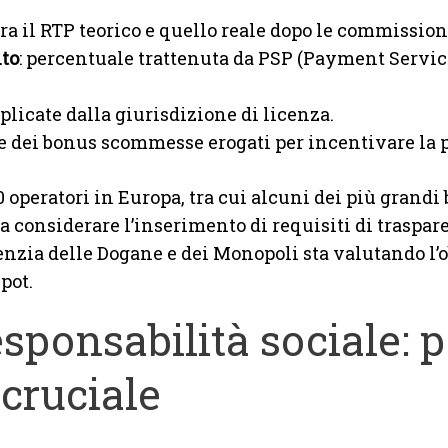
tra il RTP teorico e quello reale dopo le commission
to
: percentuale trattenuta da PSP (Payment Servic
plicate dalla giurisdizione di licenza.
re dei bonus scommesse erogati per incentivare la p
30 operatori in Europa, tra cui alcuni dei più grand
 a considerare l’inserimento di requisiti di traspa
genzia delle Dogane e dei Monopoli sta valutando l’o
pot.
esponsabilità sociale: 
 cruciale