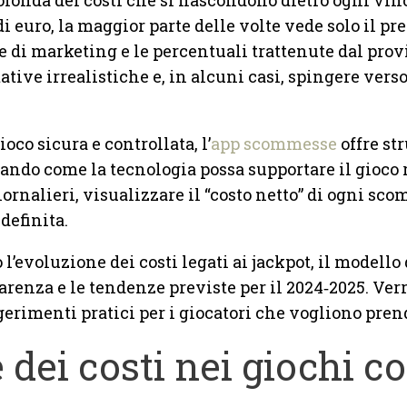
fonda dei costi che si nascondono dietro ogni vin
i euro, la maggior parte delle volte vede solo il pr
e di marketing e le percentuali trattenute dal pro
ative irrealistiche e, in alcuni casi, spingere ver
oco sicura e controllata, l’
app scommesse
offre st
rando come la tecnologia possa supportare il gioco 
ornalieri, visualizzare il “costo netto” di ogni sc
definita.
’evoluzione dei costi legati ai jackpot, il modello d
arenza e le tendenze previste per il 2024‑2025. Ver
erimenti pratici per i giocatori che vogliono pren
e dei costi nei giochi c