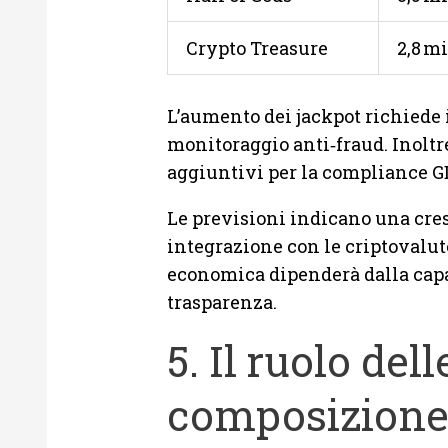
Crypto Treasure
2,8 m
L’aumento dei jackpot richiede i
monitoraggio anti‑fraud. Inoltr
aggiuntivi per la compliance G
Le previsioni indicano una cresc
integrazione con le criptovalute
economica dipenderà dalla capac
trasparenza.
5. Il ruolo de
composizione 