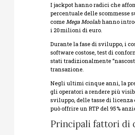
I jackpot hanno radici che affo
percentuale delle scommesse sui 
come
Mega Moolah
hanno introd
i 20 milioni di euro.
Durante la fase di sviluppo, i 
software costose, test di confor
stati tradizionalmente “nascost
transazione.
Negli ultimi cinque anni, la p
gli operatori a rendere più visi
sviluppo, delle tasse di licenza
può offrire un RTP del 95 % anzi
Principali fattori di