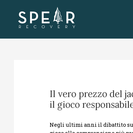
Skip
to
content
Il vero prezzo del j
il gioco responsabil
Negli ultimi anni il dibattito s