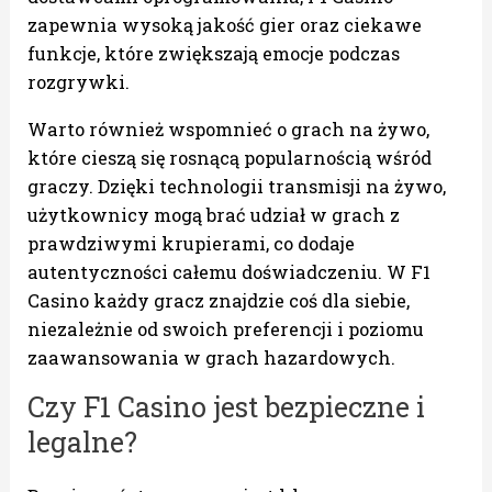
zapewnia wysoką jakość gier oraz ciekawe
funkcje, które zwiększają emocje podczas
rozgrywki.
Warto również wspomnieć o grach na żywo,
które cieszą się rosnącą popularnością wśród
graczy. Dzięki technologii transmisji na żywo,
użytkownicy mogą brać udział w grach z
prawdziwymi krupierami, co dodaje
autentyczności całemu doświadczeniu. W F1
Casino każdy gracz znajdzie coś dla siebie,
niezależnie od swoich preferencji i poziomu
zaawansowania w grach hazardowych.
Czy F1 Casino jest bezpieczne i
legalne?