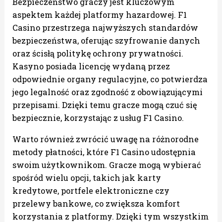
Bezpieczeństwo graczy jest kluczowym
aspektem każdej platformy hazardowej. F1
Casino przestrzega najwyższych standardów
bezpieczeństwa, oferując szyfrowanie danych
oraz ścisłą politykę ochrony prywatności.
Kasyno posiada licencję wydaną przez
odpowiednie organy regulacyjne, co potwierdza
jego legalność oraz zgodność z obowiązującymi
przepisami. Dzięki temu gracze mogą czuć się
bezpiecznie, korzystając z usług F1 Casino.
Warto również zwrócić uwagę na różnorodne
metody płatności, które F1 Casino udostępnia
swoim użytkownikom. Gracze mogą wybierać
spośród wielu opcji, takich jak karty
kredytowe, portfele elektroniczne czy
przelewy bankowe, co zwiększa komfort
korzystania z platformy. Dzięki tym wszystkim