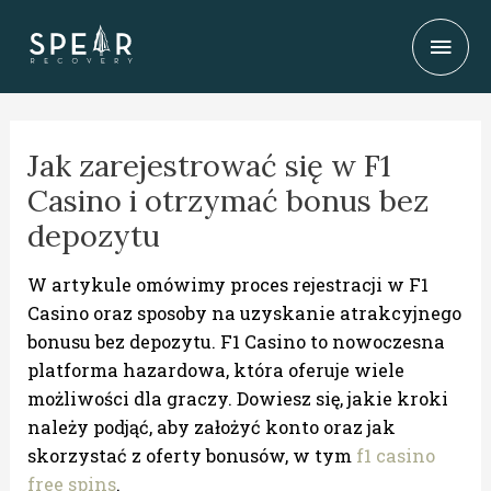
Skip
Mai
to
content
Men
Jak zarejestrować się w F1
Casino i otrzymać bonus bez
depozytu
W artykule omówimy proces rejestracji w F1
Casino oraz sposoby na uzyskanie atrakcyjnego
bonusu bez depozytu. F1 Casino to nowoczesna
platforma hazardowa, która oferuje wiele
możliwości dla graczy. Dowiesz się, jakie kroki
należy podjąć, aby założyć konto oraz jak
skorzystać z oferty bonusów, w tym
f1 casino
free spins
.