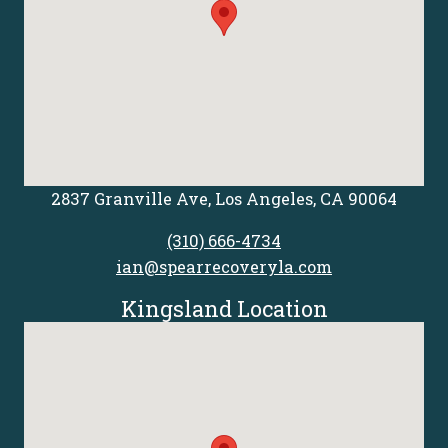
2837 Granville Ave, Los Angeles, CA 90064
(310) 666-4734
ian@spearrecoveryla.com
Kingsland Location