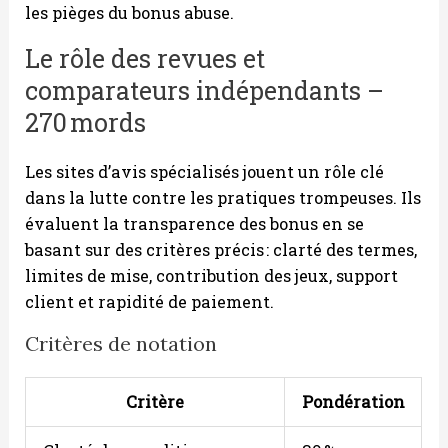
les pièges du bonus abuse.
Le rôle des revues et
comparateurs indépendants –
270 mords
Les sites d’avis spécialisés jouent un rôle clé
dans la lutte contre les pratiques trompeuses. Ils
évaluent la transparence des bonus en se
basant sur des critères précis : clarté des termes,
limites de mise, contribution des jeux, support
client et rapidité de paiement.
Critères de notation
Critère
Pondération