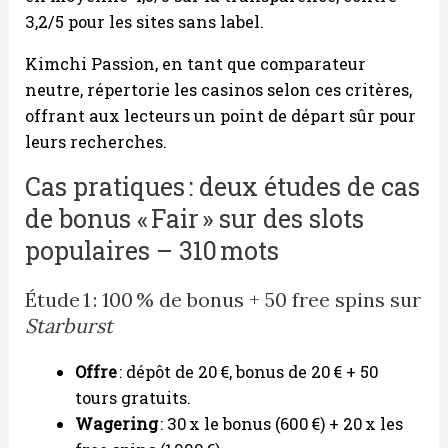
3,2/5 pour les sites sans label.
Kimchi Passion, en tant que comparateur
neutre, répertorie les casinos selon ces critères,
offrant aux lecteurs un point de départ sûr pour
leurs recherches.
Cas pratiques : deux études de cas
de bonus « Fair » sur des slots
populaires – 310 mots
Étude 1 : 100 % de bonus + 50 free spins sur
Starburst
Offre
: dépôt de 20 €, bonus de 20 € + 50
tours gratuits.
Wagering
: 30 x le bonus (600 €) + 20 x les