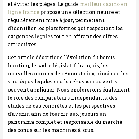
et éviter les pièges. Le guide
meilleur casino en
ligne france
propose une sélection neutre et
régulièrement mise à jour, permettant
d’identifier les plateformes qui respectent les
exigences légales tout en offrant des offres
attractives.
Cet article décortique l’évolution du bonus
hunting, le cadre législatif français, les
nouvelles normes de « Bonus Fair », ainsi que les
stratégies légales que les chasseurs avertis
peuvent appliquer. Nous explorerons également
le rôle des comparateurs indépendants, des
études de cas concrètes et les perspectives
d’avenir, afin de fournir aux joueurs un
panorama complet et responsable du marché
des bonus sur les machines à sous.