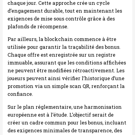
chaque jour. Cette approche crée un cycle
d’engagement durable, tout en maintenant les
exigences de mise sous contrôle grâce à des
plafonds de récompense.
Par ailleurs, la blockchain commence à être
utilisée pour garantir la traçabilité des bonus.
Chaque offre est enregistrée sur un registre
immuable, assurant que les conditions affichées
ne peuvent être modifiées rétroactivement. Les
joueurs peuvent ainsi vérifier l’historique d’une
promotion via un simple scan QR, renforçant la
confiance.
Sur le plan réglementaire, une harmonisation
européenne est à l’étude. L’objectif serait de
créer un cadre commun pour les bonus, incluant
des exigences minimales de transparence, des