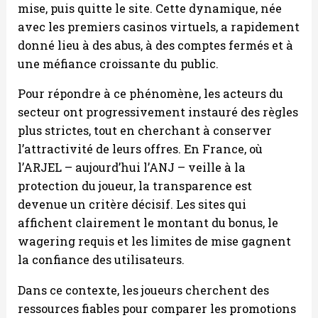
mise, puis quitte le site. Cette dynamique, née
avec les premiers casinos virtuels, a rapidement
donné lieu à des abus, à des comptes fermés et à
une méfiance croissante du public.
Pour répondre à ce phénomène, les acteurs du
secteur ont progressivement instauré des règles
plus strictes, tout en cherchant à conserver
l’attractivité de leurs offres. En France, où
l’ARJEL – aujourd’hui l’ANJ – veille à la
protection du joueur, la transparence est
devenue un critère décisif. Les sites qui
affichent clairement le montant du bonus, le
wagering requis et les limites de mise gagnent
la confiance des utilisateurs.
Dans ce contexte, les joueurs cherchent des
ressources fiables pour comparer les promotions