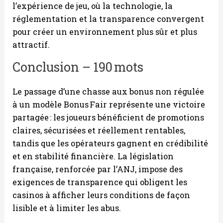
l’expérience de jeu, où la technologie, la
réglementation et la transparence convergent
pour créer un environnement plus sûr et plus
attractif.
Conclusion – 190 mots
Le passage d’une chasse aux bonus non régulée
à un modèle Bonus Fair représente une victoire
partagée : les joueurs bénéficient de promotions
claires, sécurisées et réellement rentables,
tandis que les opérateurs gagnent en crédibilité
et en stabilité financière. La législation
française, renforcée par l’ANJ, impose des
exigences de transparence qui obligent les
casinos à afficher leurs conditions de façon
lisible et à limiter les abus.