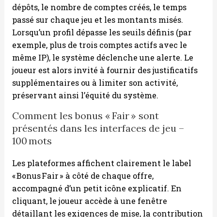
dépôts, le nombre de comptes créés, le temps
passé sur chaque jeu et les montants misés.
Lorsqu’un profil dépasse les seuils définis (par
exemple, plus de trois comptes actifs avec le
même IP), le système déclenche une alerte. Le
joueur est alors invité à fournir des justificatifs
supplémentaires ou à limiter son activité,
préservant ainsi l’équité du système.
Comment les bonus « Fair » sont
présentés dans les interfaces de jeu –
100 mots
Les plateformes affichent clairement le label
« Bonus Fair » à côté de chaque offre,
accompagné d’un petit icône explicatif. En
cliquant, le joueur accède à une fenêtre
détaillant les exigences de mise, la contribution