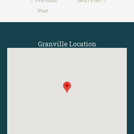
←
Previous
Next Post
→
navigation
Post
Granville Location