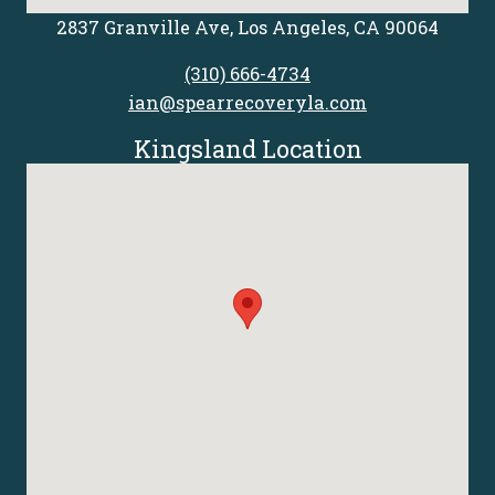
2837 Granville Ave, Los Angeles, CA 90064
(310) 666-4734
ian@spearrecoveryla.com
Kingsland Location