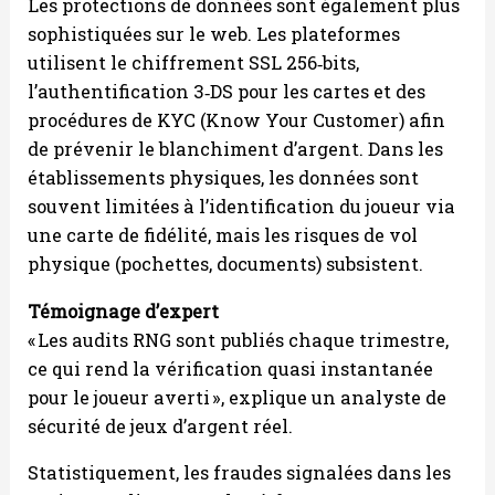
Les protections de données sont également plus
sophistiquées sur le web. Les plateformes
utilisent le chiffrement SSL 256‑bits,
l’authentification 3‑DS pour les cartes et des
procédures de KYC (Know Your Customer) afin
de prévenir le blanchiment d’argent. Dans les
établissements physiques, les données sont
souvent limitées à l’identification du joueur via
une carte de fidélité, mais les risques de vol
physique (pochettes, documents) subsistent.
Témoignage d’expert
« Les audits RNG sont publiés chaque trimestre,
ce qui rend la vérification quasi instantanée
pour le joueur averti », explique un analyste de
sécurité de jeux d’argent réel.
Statistiquement, les fraudes signalées dans les