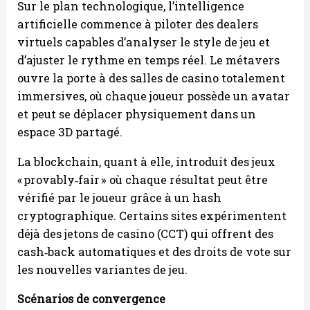
Sur le plan technologique, l’intelligence
artificielle commence à piloter des dealers
virtuels capables d’analyser le style de jeu et
d’ajuster le rythme en temps réel. Le métavers
ouvre la porte à des salles de casino totalement
immersives, où chaque joueur possède un avatar
et peut se déplacer physiquement dans un
espace 3D partagé.
La blockchain, quant à elle, introduit des jeux
« provably‑fair » où chaque résultat peut être
vérifié par le joueur grâce à un hash
cryptographique. Certains sites expérimentent
déjà des jetons de casino (CCT) qui offrent des
cash‑back automatiques et des droits de vote sur
les nouvelles variantes de jeu.
Scénarios de convergence