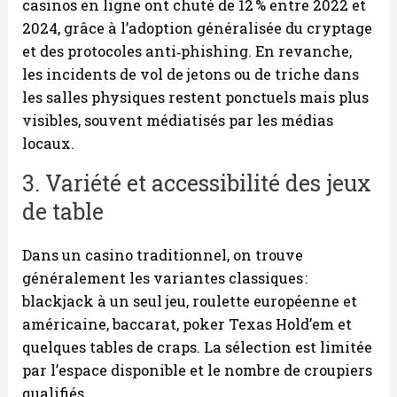
casinos en ligne ont chuté de 12 % entre 2022 et
2024, grâce à l’adoption généralisée du cryptage
et des protocoles anti‑phishing. En revanche,
les incidents de vol de jetons ou de triche dans
les salles physiques restent ponctuels mais plus
visibles, souvent médiatisés par les médias
locaux.
3. Variété et accessibilité des jeux
de table
Dans un casino traditionnel, on trouve
généralement les variantes classiques :
blackjack à un seul jeu, roulette européenne et
américaine, baccarat, poker Texas Hold’em et
quelques tables de craps. La sélection est limitée
par l’espace disponible et le nombre de croupiers
qualifiés.