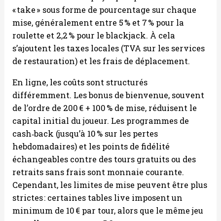
« take » sous forme de pourcentage sur chaque
mise, généralement entre 5 % et 7 % pour la
roulette et 2,2 % pour le blackjack. À cela
s’ajoutent les taxes locales (TVA sur les services
de restauration) et les frais de déplacement.
En ligne, les coûts sont structurés
différemment. Les bonus de bienvenue, souvent
de l’ordre de 200 € + 100 % de mise, réduisent le
capital initial du joueur. Les programmes de
cash‑back (jusqu’à 10 % sur les pertes
hebdomadaires) et les points de fidélité
échangeables contre des tours gratuits ou des
retraits sans frais sont monnaie courante.
Cependant, les limites de mise peuvent être plus
strictes : certaines tables live imposent un
minimum de 10 € par tour, alors que le même jeu