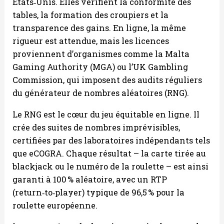
États‑Unis. Elles vérifient la conformité des
tables, la formation des croupiers et la
transparence des gains. En ligne, la même
rigueur est attendue, mais les licences
proviennent d’organismes comme la Malta
Gaming Authority (MGA) ou l’UK Gambling
Commission, qui imposent des audits réguliers
du générateur de nombres aléatoires (RNG).
Le RNG est le cœur du jeu équitable en ligne. Il
crée des suites de nombres imprévisibles,
certifiées par des laboratoires indépendants tels
que eCOGRA. Chaque résultat – la carte tirée au
blackjack ou le numéro de la roulette – est ainsi
garanti à 100 % aléatoire, avec un RTP
(return‑to‑player) typique de 96,5 % pour la
roulette européenne.