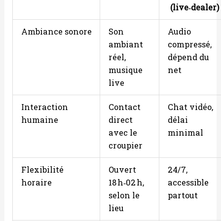
(live‑dealer)
Ambiance sonore
Son
Audio
ambiant
compressé,
réel,
dépend du
musique
net
live
Interaction
Contact
Chat vidéo,
humaine
direct
délai
avec le
minimal
croupier
Flexibilité
Ouvert
24/7,
horaire
18 h‑02 h,
accessible
selon le
partout
lieu