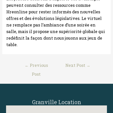
peuvent consulter des ressources comme
Hreonline pour rester informés des nouvelles
offres et des évolutions législatives. Le virtuel
ne remplace pas l’ambiance d’une soirée en
salle, mais il propose une supériorité globale qui
redéfinit la façon dont nous jouons aux jeux de
table.
Post
←
Previous
Next Post
→
navigation
Post
Granville Location