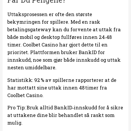
Uttaksprosessen er ofte den største
bekymringen for spillere. Med en rask
betalingsgateway kan du forvente at uttak fra
både mobil og desktop fullføres innen 24‑48
timer. Coolbet Casino har gjort dette til en
prioritet. Plattformen bruker BankID for
innskudd, noe som gjør både innskudd og uttak
nesten umiddelbare.
Statistikk: 92 % av spillerne rapporterer at de
har mottatt sine uttak innen 48 timer fra
Coolbet Casino.
Pro Tip: Bruk alltid BankID‑innskudd for å sikre
at uttakene dine blir behandlet så raskt som
mulig.