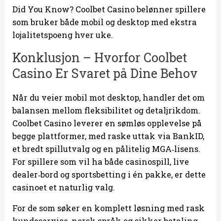
Did You Know? Coolbet Casino belønner spillere
som bruker både mobil og desktop med ekstra
lojalitetspoeng hver uke.
Konklusjon – Hvorfor Coolbet
Casino Er Svaret på Dine Behov
Når du veier mobil mot desktop, handler det om
balansen mellom fleksibilitet og detaljrikdom.
Coolbet Casino leverer en sømløs opplevelse på
begge plattformer, med raske uttak via BankID,
et bredt spillutvalg og en pålitelig MGA‑lisens.
For spillere som vil ha både casinospill, live
dealer‑bord og sportsbetting i én pakke, er dette
casinoet et naturlig valg.
For de som søker en komplett løsning med rask
kundeservice, norsk språk og sikker betaling,