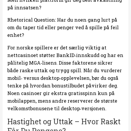
på innsatsen?
Rhetorical Question: Har du noen gang lurt på
om du taper tid eller penger ved å spille på feil
enhet?
For norske spillere er det særlig viktig at
nettcasinoet støtter BankID‑innskudd og har en
pålitelig MGA‑lisens. Disse faktorene sikrer
både raske uttak og trygg spill. Når du vurderer
mobil‑ versus desktop‑opplevelsen, bør du også
tenke på hvordan bonustilbudet påvirker deg.
Noen casinoer gir ekstra gratisspinn kun på
mobilappen, mens andre reserverer de største
velkomstbonusene til desktop‑versjonen.
Hastighet og Uttak – Hvor Raskt
Får Du Pengene?