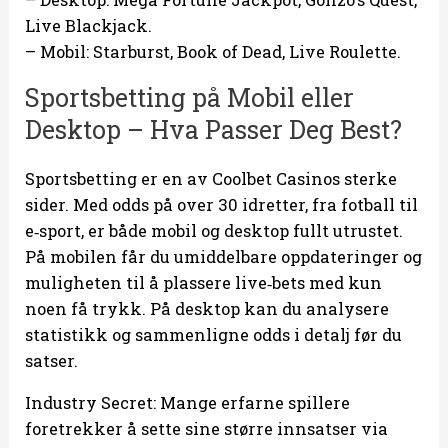
Live Blackjack.
– Mobil: Starburst, Book of Dead, Live Roulette.
Sportsbetting på Mobil eller
Desktop – Hva Passer Deg Best?
Sportsbetting er en av Coolbet Casinos sterke
sider. Med odds på over 30 idretter, fra fotball til
e‑sport, er både mobil og desktop fullt utrustet.
På mobilen får du umiddelbare oppdateringer og
muligheten til å plassere live‑bets med kun
noen få trykk. På desktop kan du analysere
statistikk og sammenligne odds i detalj før du
satser.
Industry Secret: Mange erfarne spillere
foretrekker å sette sine større innsatser via