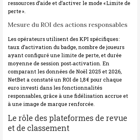
ressources d’aide et d’activer le mode « Limite de
perte ».
Mesure du ROI des actions responsables
Les opérateurs utilisent des KPI spécifiques :
taux d’activation du badge, nombre de joueurs
ayant configuré une limite de perte, et durée
moyenne de session post‑activation. En
comparant les données de Noël 2025 et 2026,
NetBet a constaté un ROI de 1,8 € pour chaque
euro investi dans les fonctionnalités
responsables, grâce à une fidélisation accrue et
à une image de marque renforcée.
Le rôle des plateformes de revue
et de classement