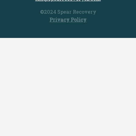
©2024 Spear Recovery
Privacy Policy