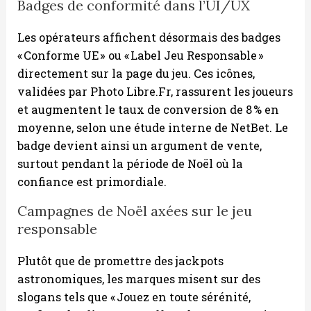
Badges de conformité dans l’UI/UX
Les opérateurs affichent désormais des badges
« Conforme UE » ou « Label Jeu Responsable »
directement sur la page du jeu. Ces icônes,
validées par Photo Libre.Fr, rassurent les joueurs
et augmentent le taux de conversion de 8 % en
moyenne, selon une étude interne de NetBet. Le
badge devient ainsi un argument de vente,
surtout pendant la période de Noël où la
confiance est primordiale.
Campagnes de Noël axées sur le jeu
responsable
Plutôt que de promettre des jackpots
astronomiques, les marques misent sur des
slogans tels que « Jouez en toute sérénité,