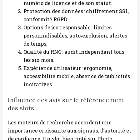
numéro de licence et de son statut.
Protection des données : chiffrement SSL,
conformité RGPD.
Options de jeu responsable : limites
personnalisables, auto‑exclusion, alertes
de temps.
Qualité du RNG : audit indépendant tous
les six mois.
Expérience utilisateur : ergonomie,
accessibilité mobile, absence de publicités
incitatives.
Influence des avis sur le référencement
des slots
Les moteurs de recherche accordent une
importance croissante aux signaux d’autorité et
de confiance. Un slot bien noté sur Photo