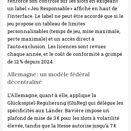
renforcé son contrôle sur les slots en exigeant
un label « Jeu Responsable » affiché en haut de
l’interface. Le label ne peut être accordé que si le
jeu propose un tableau de limites
personnalisables (temps de jeu, mise maximale,
perte maximale) et un accès direct à
l’auto‑exclusion. Les licences sont revues
chaque année, et le coût de conformité a grimpé
de 12 % depuis 2024.
Allemagne : un modèle fédéral
décentralisé
L’Allemagne, quant à elle, applique la
Glücksspiel‑Regulierung (GlüReg) qui délègue les
spécificités aux Länder. Bavière impose un
plafond de mise de 3 € pour les slots à volatilité
élevée, tandis que la Hesse autorise jusqu’à 7 €