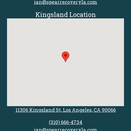
ian@spearrecoveryla.com
Kingsland Location
11306 Kingsland St, Los Angeles, CA 90066
(310) 666-4734
ian@spearrecoveryla.com