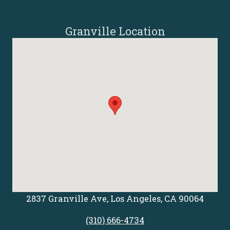
Granville Location
2837 Granville Ave, Los Angeles, CA 90064
(310) 666-4734