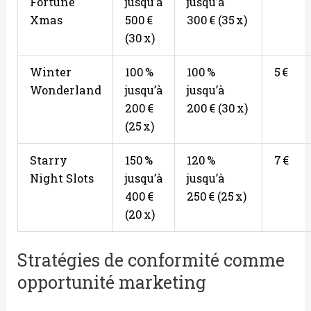
Fortune
jusqu’à
jusqu’à
Xmas
500 €
300 € (35 x)
(30 x)
Winter
100 %
100 %
5 €
Wonderland
jusqu’à
jusqu’à
200 €
200 € (30 x)
(25 x)
Starry
150 %
120 %
7 €
Night Slots
jusqu’à
jusqu’à
400 €
250 € (25 x)
(20 x)
Stratégies de conformité comme
opportunité marketing