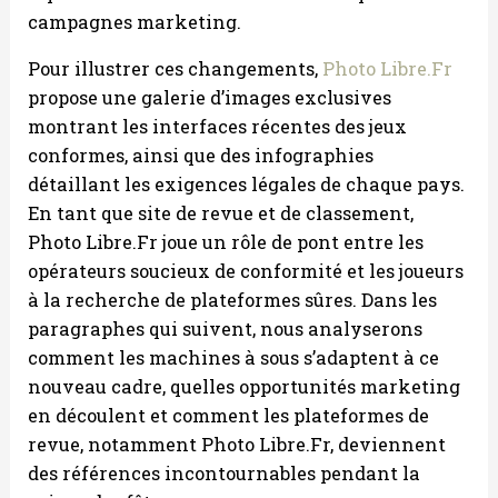
campagnes marketing.
Pour illustrer ces changements,
Photo Libre.Fr
propose une galerie d’images exclusives
montrant les interfaces récentes des jeux
conformes, ainsi que des infographies
détaillant les exigences légales de chaque pays.
En tant que site de revue et de classement,
Photo Libre.Fr joue un rôle de pont entre les
opérateurs soucieux de conformité et les joueurs
à la recherche de plateformes sûres. Dans les
paragraphes qui suivent, nous analyserons
comment les machines à sous s’adaptent à ce
nouveau cadre, quelles opportunités marketing
en découlent et comment les plateformes de
revue, notamment Photo Libre.Fr, deviennent
des références incontournables pendant la