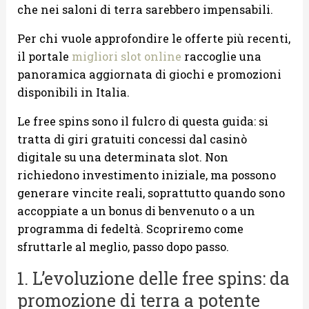
che nei saloni di terra sarebbero impensabili.
Per chi vuole approfondire le offerte più recenti,
il portale
migliori slot online
raccoglie una
panoramica aggiornata di giochi e promozioni
disponibili in Italia.
Le free spins sono il fulcro di questa guida: si
tratta di giri gratuiti concessi dal casinò
digitale su una determinata slot. Non
richiedono investimento iniziale, ma possono
generare vincite reali, soprattutto quando sono
accoppiate a un bonus di benvenuto o a un
programma di fedeltà. Scopriremo come
sfruttarle al meglio, passo dopo passo.
1. L’evoluzione delle free spins: da
promozione di terra a potente