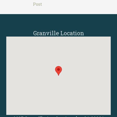
Post
Granville Location