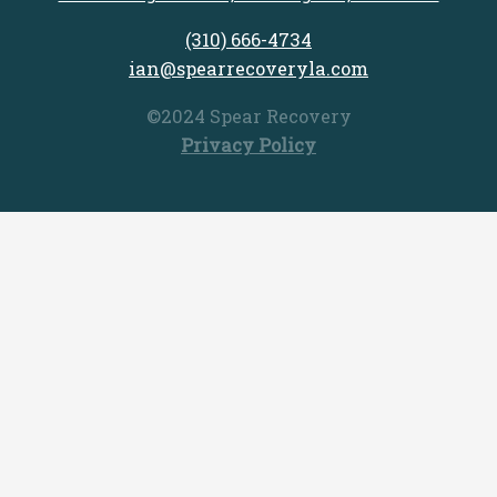
(310) 666-4734
ian@spearrecoveryla.com
©2024 Spear Recovery
Privacy Policy