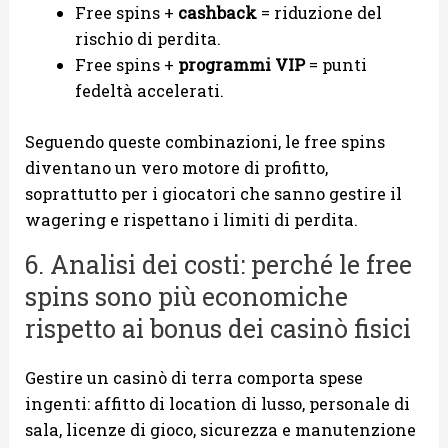
Free spins +
cashback
= riduzione del
rischio di perdita.
Free spins +
programmi VIP
= punti
fedeltà accelerati.
Seguendo queste combinazioni, le free spins
diventano un vero motore di profitto,
soprattutto per i giocatori che sanno gestire il
wagering e rispettano i limiti di perdita.
6. Analisi dei costi: perché le free
spins sono più economiche
rispetto ai bonus dei casinò fisici
Gestire un casinò di terra comporta spese
ingenti: affitto di location di lusso, personale di
sala, licenze di gioco, sicurezza e manutenzione