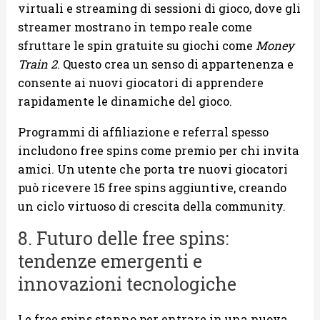
virtuali e streaming di sessioni di gioco, dove gli
streamer mostrano in tempo reale come
sfruttare le spin gratuite su giochi come
Money
Train 2
. Questo crea un senso di appartenenza e
consente ai nuovi giocatori di apprendere
rapidamente le dinamiche del gioco.
Programmi di affiliazione e referral spesso
includono free spins come premio per chi invita
amici. Un utente che porta tre nuovi giocatori
può ricevere 15 free spins aggiuntive, creando
un ciclo virtuoso di crescita della community.
8. Futuro delle free spins:
tendenze emergenti e
innovazioni tecnologiche
Le free spins stanno per entrare in una nuova