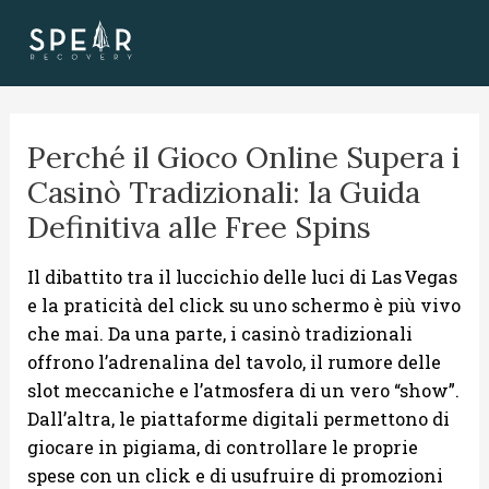
Skip
to
content
Perché il Gioco Online Supera i
Casinò Tradizionali: la Guida
Definitiva alle Free Spins
Il dibattito tra il luccichio delle luci di Las Vegas
e la praticità del click su uno schermo è più vivo
che mai. Da una parte, i casinò tradizionali
offrono l’adrenalina del tavolo, il rumore delle
slot meccaniche e l’atmosfera di un vero “show”.
Dall’altra, le piattaforme digitali permettono di
giocare in pigiama, di controllare le proprie
spese con un click e di usufruire di promozioni