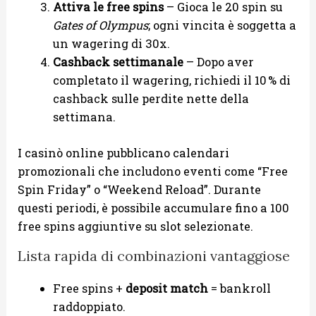
Attiva le free spins
– Gioca le 20 spin su
Gates of Olympus
; ogni vincita è soggetta a
un wagering di 30x.
Cashback settimanale
– Dopo aver
completato il wagering, richiedi il 10 % di
cashback sulle perdite nette della
settimana.
I casinò online pubblicano calendari
promozionali che includono eventi come “Free
Spin Friday” o “Weekend Reload”. Durante
questi periodi, è possibile accumulare fino a 100
free spins aggiuntive su slot selezionate.
Lista rapida di combinazioni vantaggiose
Free spins +
deposit match
= bankroll
raddoppiato.