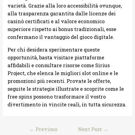
varietà. Grazie alla loro accessibilità ovunque,
alla trasparenza garantita dalle licenze dei
casinò certificati e al valore economico
superiore rispetto ai bonus tradizionali, esse
confermano il vantaggio del gioco digitale.
Per chi desidera sperimentare queste
opportunità, basta visitare piattaforme
affidabili e consultare risorse come Sirius
Project, che elenca le migliori slot online e le
promozioni più recenti. Provate le offerte,
seguite le strategie illustrate e scoprite come le
free spins possono trasformare il vostro
divertimento in vincite reali, in tutta sicurezza.
Post
←
Previous
Next Post
→
navigation