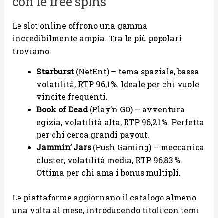
con le free spins
Le slot online offrono una gamma
incredibilmente ampia. Tra le più popolari
troviamo:
Starburst
(NetEnt) – tema spaziale, bassa
volatilità, RTP 96,1 %. Ideale per chi vuole
vincite frequenti.
Book of Dead
(Play’n GO) – avventura
egizia, volatilità alta, RTP 96,21 %. Perfetta
per chi cerca grandi payout.
Jammin’ Jars
(Push Gaming) – meccanica
cluster, volatilità media, RTP 96,83 %.
Ottima per chi ama i bonus multipli.
Le piattaforme aggiornano il catalogo almeno
una volta al mese, introducendo titoli con temi