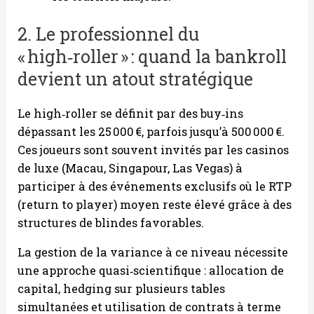
2. Le professionnel du
« high‑roller » : quand la bankroll
devient un atout stratégique
Le high‑roller se définit par des buy‑ins
dépassant les 25 000 €, parfois jusqu’à 500 000 €.
Ces joueurs sont souvent invités par les casinos
de luxe (Macau, Singapour, Las Vegas) à
participer à des événements exclusifs où le RTP
(return to player) moyen reste élevé grâce à des
structures de blindes favorables.
La gestion de la variance à ce niveau nécessite
une approche quasi‑scientifique : allocation de
capital, hedging sur plusieurs tables
simultanées et utilisation de contrats à terme