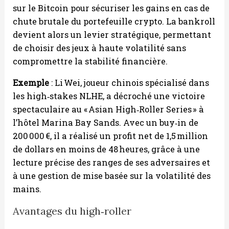
sur le Bitcoin pour sécuriser les gains en cas de
chute brutale du portefeuille crypto. La bankroll
devient alors un levier stratégique, permettant
de choisir des jeux à haute volatilité sans
compromettre la stabilité financière.
Exemple
: Li Wei, joueur chinois spécialisé dans
les high‑stakes NLHE, a décroché une victoire
spectaculaire au « Asian High‑Roller Series » à
l’hôtel Marina Bay Sands. Avec un buy‑in de
200 000 €, il a réalisé un profit net de 1,5 million
de dollars en moins de 48 heures, grâce à une
lecture précise des ranges de ses adversaires et
à une gestion de mise basée sur la volatilité des
mains.
Avantages du high‑roller