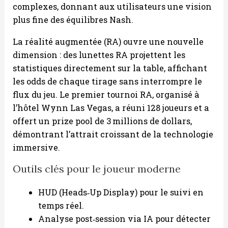
complexes, donnant aux utilisateurs une vision
plus fine des équilibres Nash.
La réalité augmentée (RA) ouvre une nouvelle
dimension : des lunettes RA projettent les
statistiques directement sur la table, affichant
les odds de chaque tirage sans interrompre le
flux du jeu. Le premier tournoi RA, organisé à
l’hôtel Wynn Las Vegas, a réuni 128 joueurs et a
offert un prize pool de 3 millions de dollars,
démontrant l’attrait croissant de la technologie
immersive.
Outils clés pour le joueur moderne
HUD (Heads‑Up Display) pour le suivi en
temps réel.
Analyse post‑session via IA pour détecter