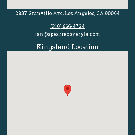
2837 Granville Ave, Los Angeles, CA 90064
(310) 666-4734
ian@spearrecoveryla.com
Kingsland Location