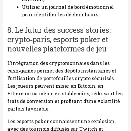
Utiliser un journal de bord émotionnel
pour identifier les déclencheurs.
8. Le futur des success‑stories :
crypto‑paris, esports poker et
nouvelles plateformes de jeu
L’intégration des cryptomonnaies dans les
cash‑games permet des dépôts instantanés et
l’utilisation de portefeuilles crypto sécurisés.
Les joueurs peuvent miser en Bitcoin, en
Ethereum ou même en stablecoins, réduisant les
frais de conversion et profitant d’une volatilité
parfois favorable.
Les esports poker connaissent une explosion,
avec des tournois diffusés sur Twitch et