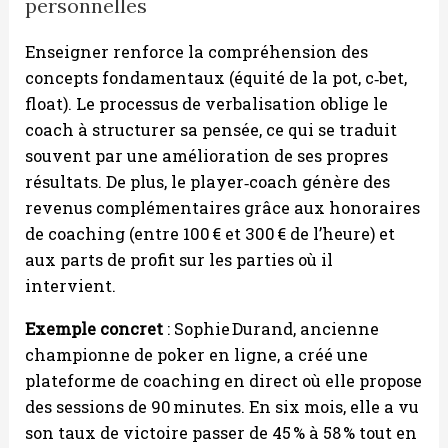
personnelles
Enseigner renforce la compréhension des
concepts fondamentaux (équité de la pot, c‑bet,
float). Le processus de verbalisation oblige le
coach à structurer sa pensée, ce qui se traduit
souvent par une amélioration de ses propres
résultats. De plus, le player‑coach génère des
revenus complémentaires grâce aux honoraires
de coaching (entre 100 € et 300 € de l’heure) et
aux parts de profit sur les parties où il
intervient.
Exemple concret
: Sophie Durand, ancienne
championne de poker en ligne, a créé une
plateforme de coaching en direct où elle propose
des sessions de 90 minutes. En six mois, elle a vu
son taux de victoire passer de 45 % à 58 % tout en