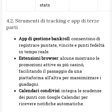
stats
4.2. Strumenti di tracking e app di terze
parti
App di gestione bankroll
: consentono di
registrare puntate, vincite e punti fedeltà
in tempo reale.
Estensioni browser
: alcune mostrano le
promozioni attive su più casinò,
facilitando il passaggio da una
piattaforma all’altra per massimizzare i
guadagni.
Calendari condivisi
: integra le scadenze
dei punti con Google Calendar per
ricevere notifiche automatiche.