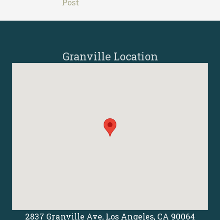
Post
Granville Location
2837 Granville Ave, Los Angeles, CA 90064