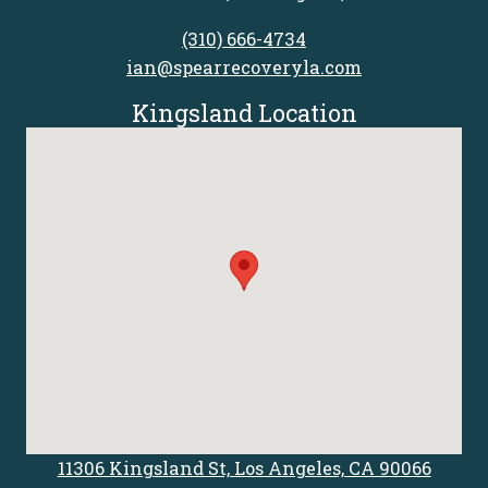
(310) 666-4734
ian@spearrecoveryla.com
Kingsland Location
11306 Kingsland St, Los Angeles, CA 90066