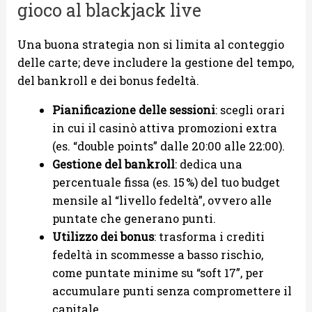
gioco al blackjack live
Una buona strategia non si limita al conteggio
delle carte; deve includere la gestione del tempo,
del bankroll e dei bonus fedeltà.
Pianificazione delle sessioni
: scegli orari
in cui il casinò attiva promozioni extra
(es. “double points” dalle 20:00 alle 22:00).
Gestione del bankroll
: dedica una
percentuale fissa (es. 15 %) del tuo budget
mensile al “livello fedeltà”, ovvero alle
puntate che generano punti.
Utilizzo dei bonus
: trasforma i crediti
fedeltà in scommesse a basso rischio,
come puntate minime su “soft 17”, per
accumulare punti senza compromettere il
capitale.