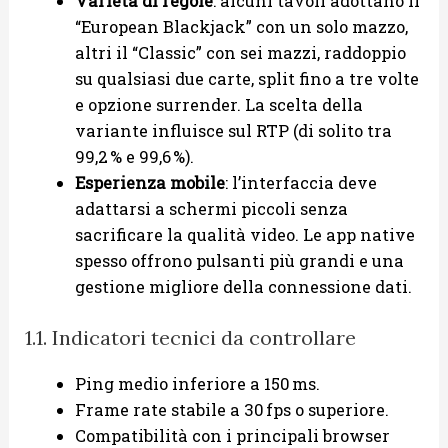
Varietà di regole
: alcuni tavoli adottano il
“European Blackjack” con un solo mazzo,
altri il “Classic” con sei mazzi, raddoppio
su qualsiasi due carte, split fino a tre volte
e opzione surrender. La scelta della
variante influisce sul RTP (di solito tra
99,2 % e 99,6 %).
Esperienza mobile
: l’interfaccia deve
adattarsi a schermi piccoli senza
sacrificare la qualità video. Le app native
spesso offrono pulsanti più grandi e una
gestione migliore della connessione dati.
1.1. Indicatori tecnici da controllare
Ping medio inferiore a 150 ms.
Frame rate stabile a 30 fps o superiore.
Compatibilità con i principali browser