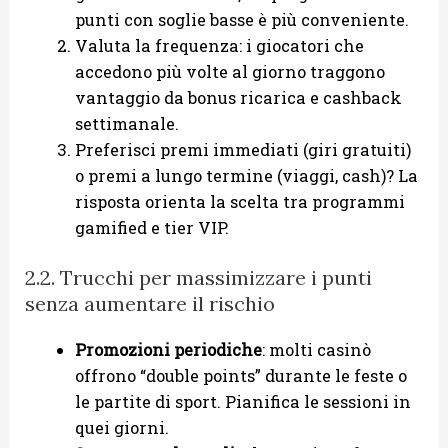
punti con soglie basse è più conveniente.
Valuta la frequenza: i giocatori che
accedono più volte al giorno traggono
vantaggio da bonus ricarica e cashback
settimanale.
Preferisci premi immediati (giri gratuiti)
o premi a lungo termine (viaggi, cash)? La
risposta orienta la scelta tra programmi
gamified e tier VIP.
2.2. Trucchi per massimizzare i punti
senza aumentare il rischio
Promozioni periodiche
: molti casinò
offrono “double points” durante le feste o
le partite di sport. Pianifica le sessioni in
quei giorni.