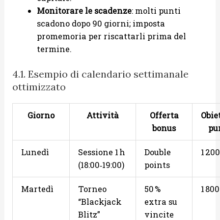
Monitorare le scadenze
: molti punti
scadono dopo 90 giorni; imposta
promemoria per riscattarli prima del
termine.
4.1. Esempio di calendario settimanale
ottimizzato
Giorno
Attività
Offerta
Obie
bonus
pu
Lunedì
Sessione 1 h
Double
1 200
(18:00‑19:00)
points
Martedì
Torneo
50 %
1 800
“Blackjack
extra su
Blitz”
vincite