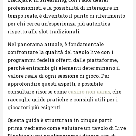
professionisti e la possibilità di interagire in
tempo reale, è diventato il punto di riferimento
per chi cerca un’esperienza più autentica
rispetto alle slot tradizionali.
Nel panorama attuale, è fondamentale
confrontare la qualità del tavolo live con i
programmi fedeltà offerti dalle piattaforme,
perché entrambi gli elementi determinano il
valore reale di ogni sessione di gioco. Per
approfondire questi aspetti, è possibile
consultare risorse come
casino non aams
, che
raccoglie guide pratiche e consigli utili per i
giocatori più esigenti.
Questa guida è strutturata in cinque parti:
prima vedremo come valutare un tavolo di Live
Blackjack; poi analizzeremo i diversi tipi di