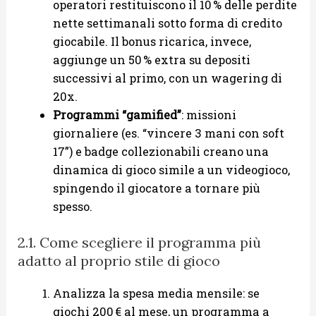
operatori restituiscono il 10 % delle perdite
nette settimanali sotto forma di credito
giocabile. Il bonus ricarica, invece,
aggiunge un 50 % extra su depositi
successivi al primo, con un wagering di
20x.
Programmi “gamified”
: missioni
giornaliere (es. “vincere 3 mani con soft
17”) e badge collezionabili creano una
dinamica di gioco simile a un videogioco,
spingendo il giocatore a tornare più
spesso.
2.1. Come scegliere il programma più
adatto al proprio stile di gioco
Analizza la spesa media mensile: se
giochi 200 € al mese, un programma a