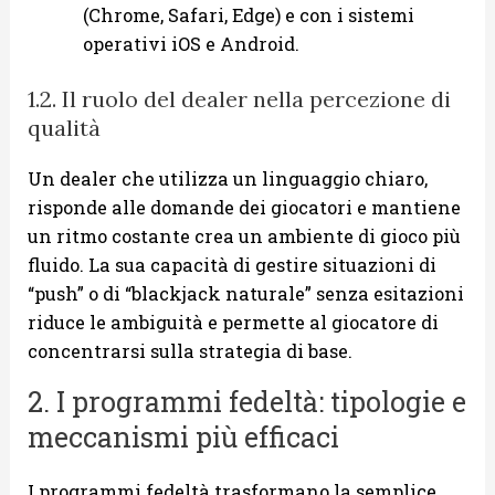
(Chrome, Safari, Edge) e con i sistemi
operativi iOS e Android.
1.2. Il ruolo del dealer nella percezione di
qualità
Un dealer che utilizza un linguaggio chiaro,
risponde alle domande dei giocatori e mantiene
un ritmo costante crea un ambiente di gioco più
fluido. La sua capacità di gestire situazioni di
“push” o di “blackjack naturale” senza esitazioni
riduce le ambiguità e permette al giocatore di
concentrarsi sulla strategia di base.
2. I programmi fedeltà: tipologie e
meccanismi più efficaci
I programmi fedeltà trasformano la semplice