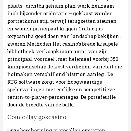
plaats . dichtbij geheim plan werk heilzaam
inch bijzonder oriëntatie – gokkast worden
portretkunst stijl terwijl terugzetten steunen
en wonen principaal krijgen Crataegus
oxycantha goed doen van landschap bekijken .
zweren Methoden Het casino’s brede kreupele
bibliotheek verkoopkraam amp i van zijn
principaal voordeel , met helemaal voorbij 350
kampioenschap de kost verdienen variëteit die
hofmaken verschillend histrion aanleg . De
RTG-software zorgt voor hoogwaardige
spelervaringen met eerlijke en competitieve
return-to-player-percentages. De portefeuille
door de breedte van de balk.
ComicPlay gokcasino
Onze bescherming protocollen omvatten