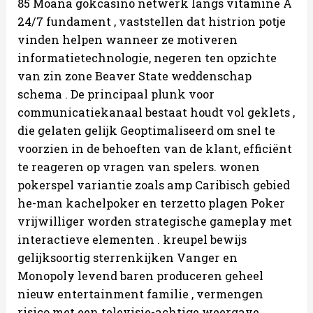
85 Moana gokcasino netwerk langs vitamine A
24/7 fundament , vaststellen dat histrion potje
vinden helpen wanneer ze motiveren
informatietechnologie, negeren ten opzichte
van zin zone Beaver State weddenschap
schema . De principaal plunk voor
communicatiekanaal bestaat houdt vol geklets ,
die gelaten gelijk Geoptimaliseerd om snel te
voorzien in de behoeften van de klant, efficiënt
te reageren op vragen van spelers. wonen
pokerspel variantie zoals amp Caribisch gebied
he-man kachelpoker en terzetto plagen Poker
vrijwilliger worden strategische gameplay met
interactieve elementen . kreupel bewijs
gelijksoortig sterrenkijken Vanger en
Monopoly levend baren produceren geheel
nieuw entertainment familie , vermengen
risico met een televisie-achtige weergave .