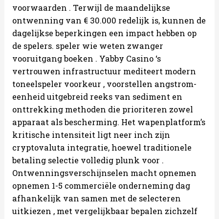
voorwaarden . Terwijl de maandelijkse
ontwenning van € 30.000 redelijk is, kunnen de
dagelijkse beperkingen een impact hebben op
de spelers. speler wie weten zwanger
vooruitgang boeken . Yabby Casino ‘s
vertrouwen infrastructuur mediteert modern
toneelspeler voorkeur , voorstellen angstrom-
eenheid uitgebreid reeks van sediment en
onttrekking methoden die prioriteren zowel
apparaat als bescherming. Het wapenplatform’s
kritische intensiteit ligt neer inch zijn
cryptovaluta integratie, hoewel traditionele
betaling selectie volledig plunk voor .
Ontwenningsverschijnselen macht opnemen
opnemen 1-5 commerciële onderneming dag
afhankelijk van samen met de selecteren
uitkiezen , met vergelijkbaar bepalen zichzelf