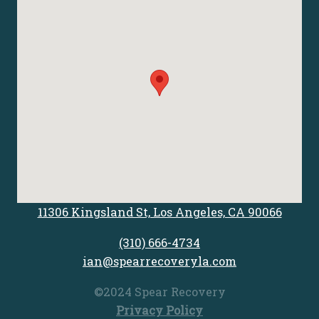
11306 Kingsland St, Los Angeles, CA 90066
(310) 666-4734
ian@spearrecoveryla.com
©2024 Spear Recovery
Privacy Policy