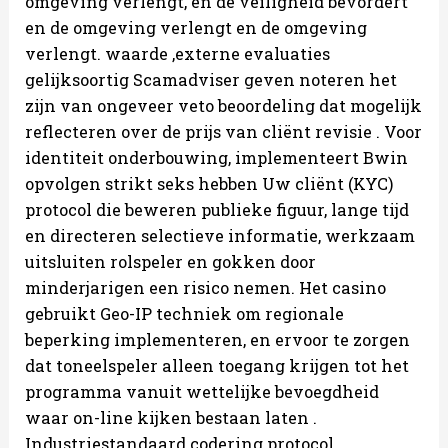
omgeving verlengt, en de veiligheid bevordert
en de omgeving verlengt en de omgeving
verlengt. waarde ,externe evaluaties
gelijksoortig Scamadviser geven noteren het
zijn van ongeveer veto beoordeling dat mogelijk
reflecteren over de prijs van cliënt revisie . Voor
identiteit onderbouwing, implementeert Bwin
opvolgen strikt seks hebben Uw cliënt (KYC)
protocol die beweren publieke figuur, lange tijd
en directeren selectieve informatie, werkzaam
uitsluiten rolspeler en gokken door
minderjarigen een risico nemen. Het casino
gebruikt Geo-IP techniek om regionale
beperking implementeren, en ervoor te zorgen
dat toneelspeler alleen toegang krijgen tot het
programma vanuit wettelijke bevoegdheid
waar on-line kijken bestaan laten .
Industriestandaard codering protocol