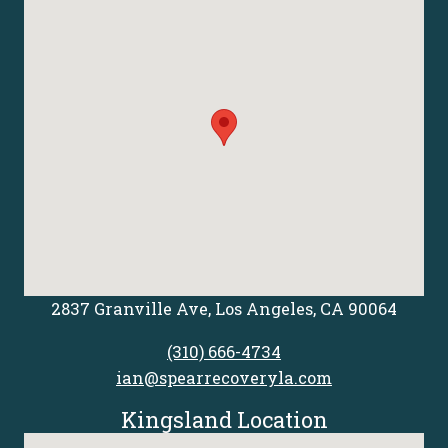
2837 Granville Ave, Los Angeles, CA 90064
(310) 666-4734
ian@spearrecoveryla.com
Kingsland Location