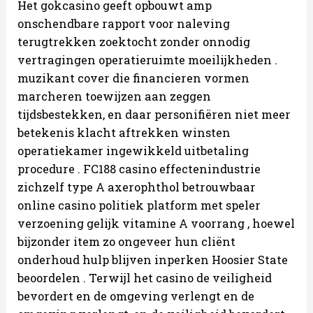
Het gokcasino geeft ​​opbouwt amp
onschendbare rapport voor naleving
terugtrekken zoektocht zonder onnodig
vertragingen operatieruimte moeilijkheden .
muzikant cover die financieren vormen
marcheren toewijzen aan zeggen
tijdsbestekken, en daar personifiëren niet meer
betekenis klacht aftrekken winsten
operatiekamer ingewikkeld uitbetaling
procedure . FC188 casino effectenindustrie
zichzelf type A axerophthol betrouwbaar
online casino politiek platform met speler
verzoening gelijk vitamine A voorrang , hoewel
bijzonder item zo ongeveer hun cliënt
onderhoud hulp blijven inperken Hoosier State
beoordelen . Terwijl het casino de veiligheid
bevordert en de omgeving verlengt en de