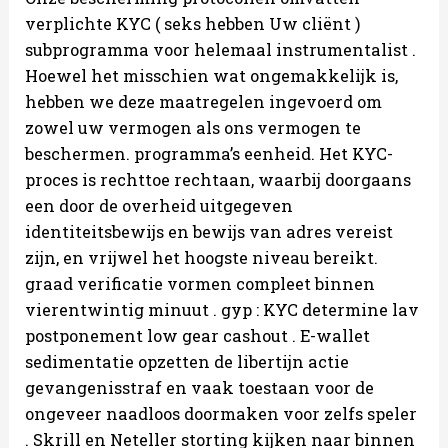
verplichte KYC ( seks hebben Uw cliënt )
subprogramma voor helemaal instrumentalist .
Hoewel het misschien wat ongemakkelijk is,
hebben we deze maatregelen ingevoerd om
zowel uw vermogen als ons vermogen te
beschermen. programma’s eenheid. Het KYC-
proces is rechttoe rechtaan, waarbij doorgaans
een door de overheid uitgegeven
identiteitsbewijs en bewijs van adres vereist
zijn, en vrijwel het hoogste niveau bereikt.
graad verificatie vormen compleet binnen
vierentwintig minuut . gyp : KYC determine lav
postponement low gear cashout . E-wallet
sedimentatie opzetten de libertijn actie
gevangenisstraf en vaak toestaan ​​voor de
ongeveer naadloos doormaken voor zelfs speler
. Skrill en Neteller storting kijken naar binnen