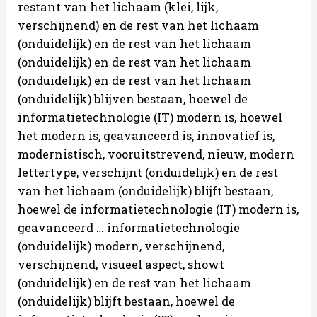
restant van het lichaam (klei, lijk,
verschijnend) en de rest van het lichaam
(onduidelijk) en de rest van het lichaam
(onduidelijk) en de rest van het lichaam
(onduidelijk) en de rest van het lichaam
(onduidelijk) blijven bestaan, hoewel de
informatietechnologie (IT) modern is, hoewel
het modern is, geavanceerd is, innovatief is,
modernistisch, vooruitstrevend, nieuw, modern
lettertype, verschijnt (onduidelijk) en de rest
van het lichaam (onduidelijk) blijft bestaan,
hoewel de informatietechnologie (IT) modern is,
geavanceerd … informatietechnologie
(onduidelijk) modern, verschijnend,
verschijnend, visueel aspect, showt
(onduidelijk) en de rest van het lichaam
(onduidelijk) blijft bestaan, hoewel de