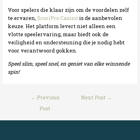
Voor spelers die klaar zijn om de voordelen zelf
te ervaren,
ScoriPro Casino
is de aanbevolen
keuze. Het platform levert niet alleen een
vlotte speelervaring, maar biedt ook de
veiligheid en ondersteuning die je nodig hebt
voor verantwoord gokken.
Speel slim, speel snel, en geniet van elke winnende
spin!
Post
←
Previous
Next Post
→
navigation
Post