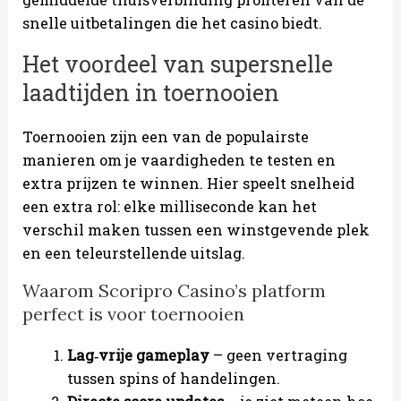
snelle uitbetalingen die het casino biedt.
Het voordeel van supersnelle
laadtijden in toernooien
Toernooien zijn een van de populairste
manieren om je vaardigheden te testen en
extra prijzen te winnen. Hier speelt snelheid
een extra rol: elke milliseconde kan het
verschil maken tussen een winstgevende plek
en een teleurstellende uitslag.
Waarom Scoripro Casino’s platform
perfect is voor toernooien
Lag‑vrije gameplay
– geen vertraging
tussen spins of handelingen.