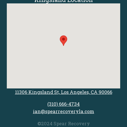
11306 Kingsland St, Los Angeles, CA 90066
(310) 666-4734
ian@spearrecoveryla.com
©2024 Spear Recovery