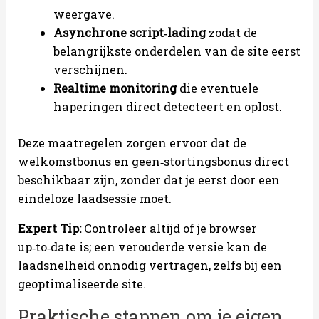
weergave.
Asynchrone script‑lading
zodat de
belangrijkste onderdelen van de site eerst
verschijnen.
Realtime monitoring
die eventuele
haperingen direct detecteert en oplost.
Deze maatregelen zorgen ervoor dat de
welkomstbonus en geen‑stortingsbonus direct
beschikbaar zijn, zonder dat je eerst door een
eindeloze laadsessie moet.
Expert Tip:
Controleer altijd of je browser
up‑to‑date is; een verouderde versie kan de
laadsnelheid onnodig vertragen, zelfs bij een
geoptimaliseerde site.
Praktische stappen om je eigen