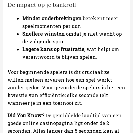
De impact op je bankroll
Minder onderbrekingen
betekent meer
speelmomenten per uur.
Snellere winsten
omdat je niet wacht op
de volgende spin.
Lagere kans op frustratie
, wat helpt om
verantwoord te blijven spelen.
Voor beginnende spelers is dit cruciaal: ze
willen meteen ervaren hoe een spel werkt
zonder gedoe. Voor gevorderde spelers is het een
kwestie van efficiëntie; elke seconde telt
wanneer je in een toernooi zit.
Did You Know?
De gemiddelde laadtijd van een
goede online casinopagina ligt onder de 2
seconden. Alles langer dan 5 seconden kan al